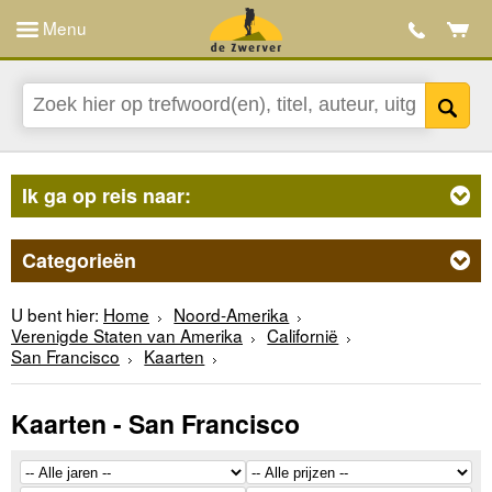
Menu
Ik ga op reis naar:
Categorieën
U bent hier:
Home
Noord-Amerika
Verenigde Staten van Amerika
Californië
San Francisco
Kaarten
Kaarten - San Francisco