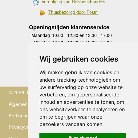
Vereniging van Reisboekhandels
Thuisbezorgd door Postnl
Openingstijden klantenservice
Maandag
10.00 - 12.30 en 13.30 - 17.00
Dinsdag
10.00 - 12.30 en 13.30 - 17.00
Woensdag
10.00 - 12.30 en 13.30 - 17.00
Donderdag
10.00 - 12.30 en 13.30 - 17.00
Wij gebruiken cookies
Vrijdag
10.00 - 12.30 en 13.30 - 17.00
Zaterdag
gesloten
Wij maken gebruik van cookies en
Zondag
gesloten
andere tracking-technologieën om
uw surfervaring op onze website te
© 2026 de Zwerver
verbeteren, om gepersonaliseerde
inhoud en advertenties te tonen, om
Algemene Voorwaarden
ons websiteverkeer te analyseren en
Kortingscode
om te begrijpen waar onze
bezoekers vandaan komen.
Privacyverklaring
Ik ga akkoord