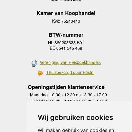
Kamer van Koophandel
Kvk: 75240440
BTW-nummer
NL 860203633 B01
BE 0541 545 456
Vereniging van Reisboekhandels
Thuisbezorgd door Postnl
Openingstijden klantenservice
Maandag
10.00 - 12.30 en 13.30 - 17.00
Dinsdag
10.00 - 12.30 en 13.30 - 17.00
Woensdag
10.00 - 12.30 en 13.30 - 17.00
Donderdag
10.00 - 12.30 en 13.30 - 17.00
Wij gebruiken cookies
Vrijdag
10.00 - 12.30 en 13.30 - 17.00
Zaterdag
gesloten
Wij maken gebruik van cookies en