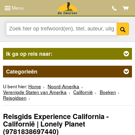
Menu
Ik ga op reis naar:
Categorieën
U bent hier:
Home
Noord-Amerika
Verenigde Staten van Amerika
Californië
Boeken
Reisgidsen
Reisgids Experience California -
Californië | Lonely Planet
(9781838697440)