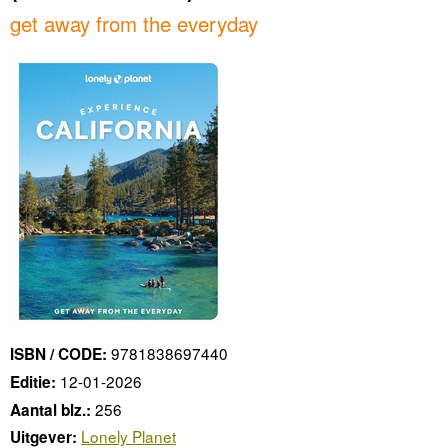
get away from the everyday
9781838697440
ISBN / CODE:
12-01-2026
Editie:
256
Aantal blz.:
Lonely Planet
Uitgever: