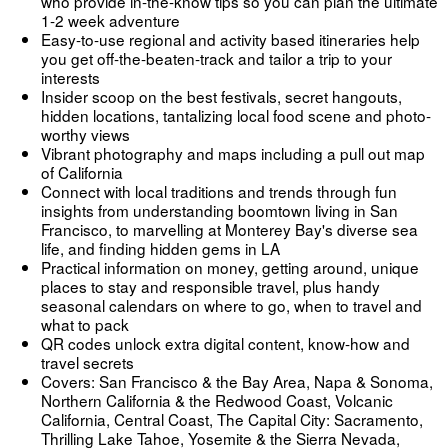
who provide in-the-know tips so you can plan the ultimate
1-2 week adventure
Easy-to-use regional and activity based itineraries help
you get off-the-beaten-track and tailor a trip to your
interests
Insider scoop on the best festivals, secret hangouts,
hidden locations, tantalizing local food scene and photo-
worthy views
Vibrant photography and maps including a pull out map
of California
Connect with local traditions and trends through fun
insights from understanding boomtown living in San
Francisco, to marvelling at Monterey Bay's diverse sea
life, and finding hidden gems in LA
Practical information on money, getting around, unique
places to stay and responsible travel, plus handy
seasonal calendars on where to go, when to travel and
what to pack
QR codes unlock extra digital content, know-how and
travel secrets
Covers: San Francisco & the Bay Area, Napa & Sonoma,
Northern California & the Redwood Coast, Volcanic
California, Central Coast, The Capital City: Sacramento,
Thrilling Lake Tahoe, Yosemite & the Sierra Nevada,