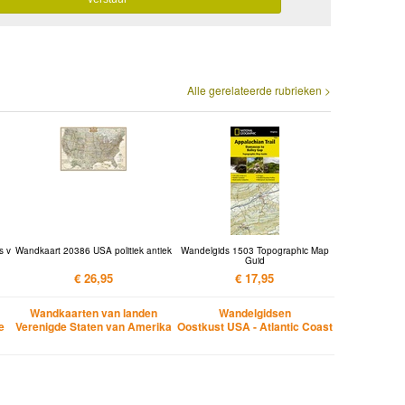
Alle gerelateerde rubrieken >
s v
Wandkaart 20386 USA politiek antiek
Wandelgids 1503 Topographic Map
Guid
€ 26,95
€ 17,95
Wandkaarten van landen
Wandelgidsen
e
Verenigde Staten van Amerika
Oostkust USA - Atlantic Coast