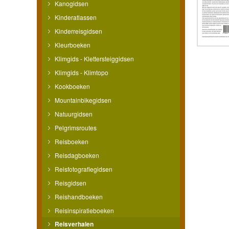
Kanogidsen
Kinderatlassen
Kinderreisgidsen
Kleurboeken
Klimgids - Klettersteiggidsen
Klimgids - Klimtopo
Kookboeken
Mountainbikegidsen
Natuurgidsen
Pelgrimsroutes
Reisboeken
Reisdagboeken
Reisfotografiegidsen
Reisgidsen
Reishandboeken
Reisinspiratieboeken
Reisverhalen