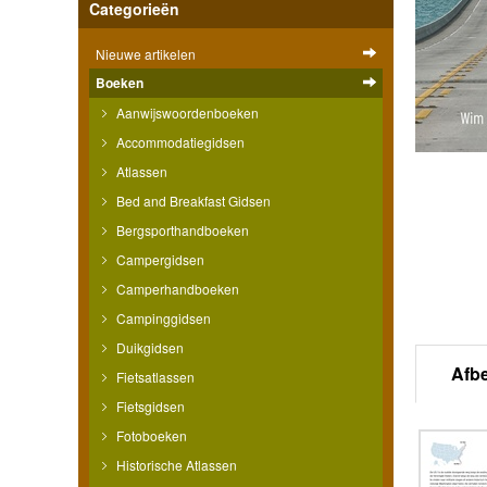
Categorieën
Nieuwe artikelen
Boeken
Aanwijswoordenboeken
Accommodatiegidsen
Atlassen
Bed and Breakfast Gidsen
Bergsporthandboeken
Campergidsen
Camperhandboeken
Campinggidsen
Duikgidsen
Afb
Fietsatlassen
Fietsgidsen
Fotoboeken
Historische Atlassen