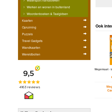
Watersport handboeken
Werken en wonen in buitenland
Woordenboeken & Taalgidsen
Kaarten
Ook inte
Opruiming
Puzzels
Travel Gadgets
Wandkaarten
Wereldbollen
Wegenkaart - l
Weg
Ca