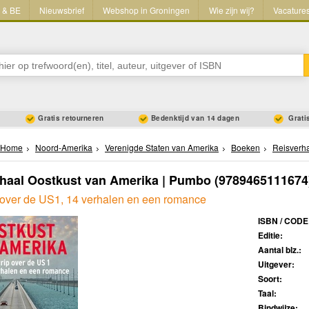
L & BE
Nieuwsbrief
Webshop in Groningen
Wie zijn wij?
Vacature
Gratis retourneren
Bedenktijd van 14 dagen
Gratis
Home
Noord-Amerika
Verenigde Staten van Amerika
Boeken
Reisverh
haal Oostkust van Amerika | Pumbo
(9789465111674
 over de US1, 14 verhalen en een romance
ISBN / CODE
Editie:
Aantal blz.:
Uitgever:
Soort:
Taal:
Bindwijze: