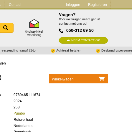
s
Contact
Inloggen
Registreren
Vragen?
Voor uw vragen neem gerust
contact met ons op!
050-312 69 50
NEEM CONTACT OP
 verzending vanaf €50,-
Achteraf betalen
Deskundig persone
alen
)
Winkelwagen
Geen items in winkelwagen
:
9789465111674
Ga naar winkelwagen
2024
258
Pumbo
Reisverhaal
Nederlands
Paperback