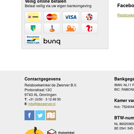
Veilig online betalen
Faceb
Betaal veilig via uw eigen bankomgeving
Reisboekw
Contactgegevens
Bankgeg
Reisboekwinkel de Zwerver B.V.
IBAN: NL11 
BIC: RABON
Protonstraat 13C
9743 AL Groningen
: +31 (0)50 - 3 12 69 50
T
Kamer va
:
info@dezwerver.nl
E
Kvk: 752404
BTW-num
NL 86020363
BE 0541 545