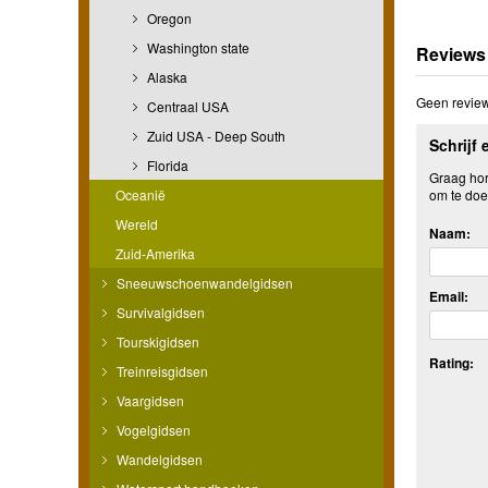
Oregon
Washington state
Reviews
Alaska
Geen review
Centraal USA
Zuid USA - Deep South
Schrijf 
Florida
Graag hore
Oceanië
om te doe
Wereld
Naam:
Zuid-Amerika
Sneeuwschoenwandelgidsen
Email:
Survivalgidsen
Tourskigidsen
Rating:
Treinreisgidsen
Vaargidsen
Vogelgidsen
Wandelgidsen