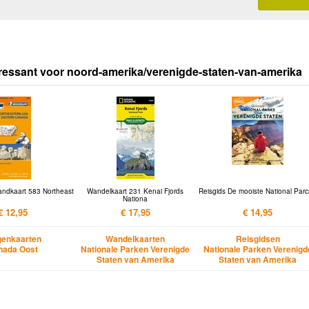
ressant voor noord-amerika/verenigde-staten-van-amerika
andkaart 583 Northeast
Wandelkaart 231 Kenai Fjords
Reisgids De mooiste National Parc
Nationa
€ 12,95
€ 17,95
€ 14,95
enkaarten
Wandelkaarten
Reisgidsen
nada Oost
Nationale Parken Verenigde
Nationale Parken Verenigd
Staten van Amerika
Staten van Amerika