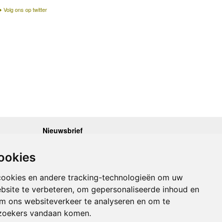
Volg ons op twitter
Nieuwsbrief
.30 - 17.00
Op de hoogte blijven van nieuwe reisgidsen,
travelgadgets en kaarten? Geef u op voor onze
.30 - 17.00
ookies
nieuwsbrief. U ontvangt de nieuwsbrief 1x per maand.
.30 - 17.00
.30 - 17.00
Bekijk hier onze laatste nieuwsbrief:
.30 - 17.00
cookies en andere tracking-technologieën om uw
Onze laatste Nieuwsbrief
bsite te verbeteren, om gepersonaliseerde inhoud en
om ons websiteverkeer te analyseren en om te
Inschrijven
zoekers vandaan komen.