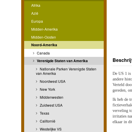
Afrika
Azië
Europa
Midden-Amerika
Midden-Oosten
Noord-Amerika
Canada
Beschrij
Verenigde Staten van Amerika
Nationale Parken Verenigde Staten
van Amerika
De US 1 is 
andere hist
Noordwest USA
Verteld doo
New York
gereden, om
Middenwesten
Ik heb de t
Zuidwest USA
fictieverha
verveling t
Texas
irritaties 
Californië
elkaar in d
Westelijke VS