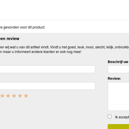
s gevonden voor dit product.
een review
n wij wat u van dit artikel vindt. Vindt u het goed, leuk, mooi, slecht, lelijk, onbruikb
n maar u informeert andere klanten er ook nog mee!
Beschrijf uw 
Review:
☆
☆
☆
☆
☆
Ik accep