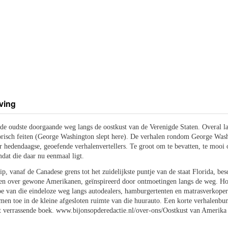
ving
de oudste doorgaande weg langs de oostkust van de Verenigde Staten. Overal lan
orisch feiten (George Washington slept here). De verhalen rondom George Washing
r hedendaagse, geoefende verhalenvertellers. Te groot om te bevatten, te mooi 
dat die daar nu eenmaal ligt.
rip, vanaf de Canadese grens tot het zuidelijkste puntje van de staat Florida, be
len over gewone Amerikanen, geïnspireerd door ontmoetingen langs de weg. Ho
oe van die eindeloze weg langs autodealers, hamburgertenten en matrasverkoper
namen toe in de kleine afgesloten ruimte van die huurauto. Een korte verhalenbu
it verrassende boek. www.bijonsopderedactie.nl/over-ons/Oostkust van Amerika