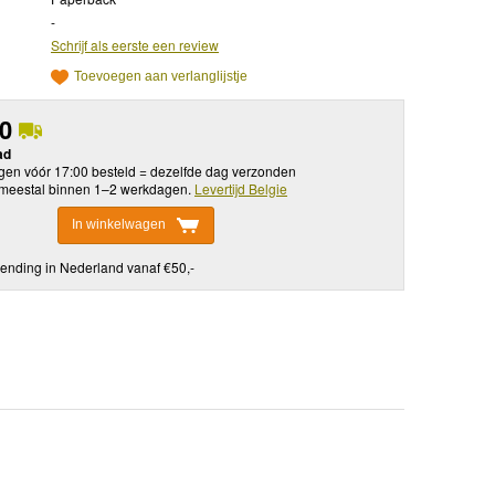
-
Schrijf als eerste een review
Toevoegen aan verlanglijstje
50
ad
en vóór 17:00 besteld = dezelfde dag verzonden
meestal binnen 1–2 werkdagen.
Levertijd Belgie
In winkelwagen
ending in Nederland vanaf €50,-