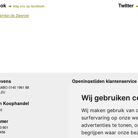
ook
Twitter
Volg ons op facebook
inkel de Zwerver
evens
Openingstijden klantenservice
RABO 0140 1961 88
Maandag
10.00 - 12.30 en 13
L2U
Dinsdag
10.00 - 12.30 en 13
Wij gebruiken c
Woensdag
10.00 - 12.30 en 13
n Koophandel
Donderdag
10.00 - 12.30 en 13
Vrijdag
10.00 - 12.30 en 13
40
Wij maken gebruik van 
Zaterdag
gesloten
surfervaring op onze we
Zondag
gesloten
mer
advertenties te tonen, 
3 B01
begrijpen waar onze be
 456