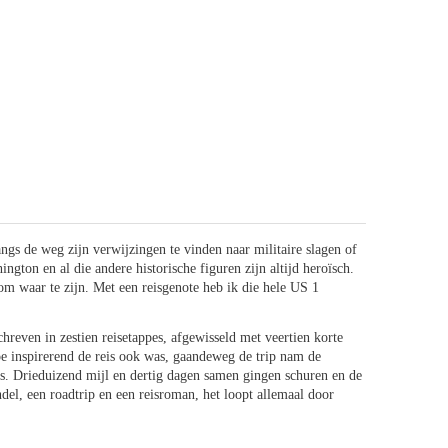
gs de weg zijn verwijzingen te vinden naar militaire slagen of
ton en al die andere historische figuren zijn altijd heroïsch.
om waar te zijn. Met een reisgenote heb ik die hele US 1
schreven in zestien reisetappes, afgewisseld met veertien korte
e inspirerend de reis ook was, gaandeweg de trip nam de
s. Drieduizend mijl en dertig dagen samen gingen schuren en de
ndel, een roadtrip en een reisroman, het loopt allemaal door