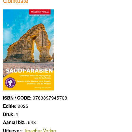
Golfküste
9783897945708
ISBN / CODE:
2025
Editie:
1
Druk:
548
Aantal blz.:
Trescher Verlag
Uitgever: