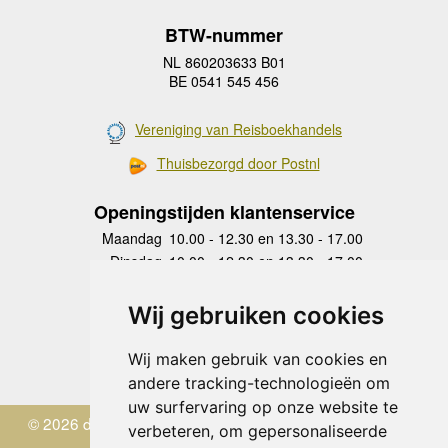
BTW-nummer
NL 860203633 B01
BE 0541 545 456
Vereniging van Reisboekhandels
Thuisbezorgd door Postnl
Openingstijden klantenservice
Maandag
10.00 - 12.30 en 13.30 - 17.00
Dinsdag
10.00 - 12.30 en 13.30 - 17.00
Woensdag
10.00 - 12.30 en 13.30 - 17.00
Donderdag
10.00 - 12.30 en 13.30 - 17.00
Wij gebruiken cookies
Vrijdag
10.00 - 12.30 en 13.30 - 17.00
Zaterdag
gesloten
Wij maken gebruik van cookies en
Zondag
gesloten
andere tracking-technologieën om
uw surfervaring op onze website te
© 2026 de Zwerver
verbeteren, om gepersonaliseerde