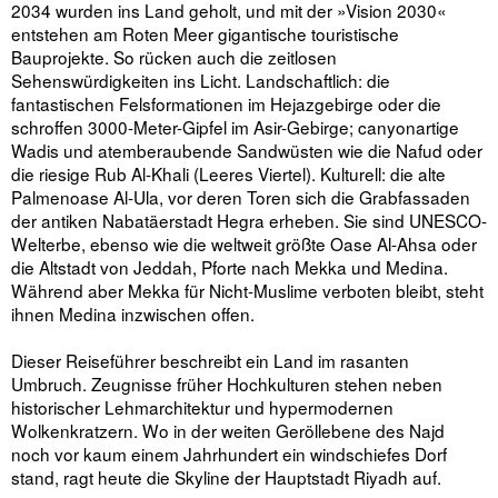
2034 wurden ins Land geholt, und mit der »Vision 2030«
entstehen am Roten Meer gigantische touristische
Bauprojekte. So rücken auch die zeitlosen
Sehenswürdigkeiten ins Licht. Landschaftlich: die
fantastischen Felsformationen im Hejazgebirge oder die
schroffen 3000-Meter-Gipfel im Asir-Gebirge; canyonartige
Wadis und atemberaubende Sandwüsten wie die Nafud oder
die riesige Rub Al-Khali (Leeres Viertel). Kulturell: die alte
Palmenoase Al-Ula, vor deren Toren sich die Grabfassaden
der antiken Nabatäerstadt Hegra erheben. Sie sind UNESCO-
Welterbe, ebenso wie die weltweit größte Oase Al-Ahsa oder
die Altstadt von Jeddah, Pforte nach Mekka und Medina.
Während aber Mekka für Nicht-Muslime verboten bleibt, steht
ihnen Medina inzwischen offen.
Dieser Reiseführer beschreibt ein Land im rasanten
Umbruch. Zeugnisse früher Hochkulturen stehen neben
historischer Lehmarchitektur und hypermodernen
Wolkenkratzern. Wo in der weiten Geröllebene des Najd
noch vor kaum einem Jahrhundert ein windschiefes Dorf
stand, ragt heute die Skyline der Hauptstadt Riyadh auf.