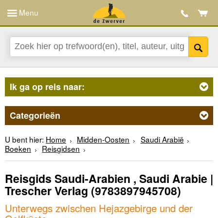
Menu
Ik ga op reis naar:
Categorieën
U bent hier:
Home
Midden-Oosten
Saudi Arabië
Boeken
Reisgidsen
Reisgids Saudi-Arabien , Saudi Arabie |
Trescher Verlag
(9783897945708)
Unterwegs zwischen Hejazgebirge und der