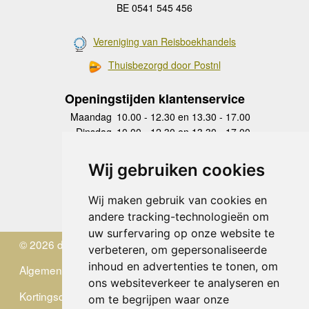
BE 0541 545 456
Vereniging van Reisboekhandels
Thuisbezorgd door Postnl
Openingstijden klantenservice
Maandag
10.00 - 12.30 en 13.30 - 17.00
Dinsdag
10.00 - 12.30 en 13.30 - 17.00
Woensdag
10.00 - 12.30 en 13.30 - 17.00
Donderdag
10.00 - 12.30 en 13.30 - 17.00
Wij gebruiken cookies
Vrijdag
10.00 - 12.30 en 13.30 - 17.00
Zaterdag
gesloten
Wij maken gebruik van cookies en
Zondag
gesloten
andere tracking-technologieën om
uw surfervaring op onze website te
© 2026 de Zwerver
verbeteren, om gepersonaliseerde
inhoud en advertenties te tonen, om
Algemene Voorwaarden
ons websiteverkeer te analyseren en
Kortingscode
om te begrijpen waar onze