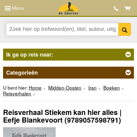
Menu
Ik ga op reis naar:
Categorieën
U bent hier:
Home
Midden-Oosten
Iran
Boeken
Reisverhalen
Reisverhaal Stiekem kan hier alles |
Eefje Blankevoort
(9789057598791)