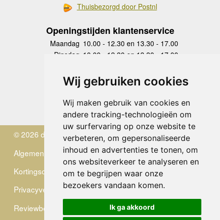
Thuisbezorgd door Postnl
Openingstijden klantenservice
Maandag
10.00 - 12.30 en 13.30 - 17.00
Dinsdag
10.00 - 12.30 en 13.30 - 17.00
Woensdag
10.00 - 12.30 en 13.30 - 17.00
Donderdag
10.00 - 12.30 en 13.30 - 17.00
Wij gebruiken cookies
Vrijdag
10.00 - 12.30 en 13.30 - 17.00
Zaterdag
gesloten
Wij maken gebruik van cookies en
Zondag
gesloten
andere tracking-technologieën om
uw surfervaring op onze website te
© 2026 de Zwerver
verbeteren, om gepersonaliseerde
inhoud en advertenties te tonen, om
Algemene Voorwaarden
ons websiteverkeer te analyseren en
Kortingscode
om te begrijpen waar onze
bezoekers vandaan komen.
Privacyverklaring
Reviewbeleid
Ik ga akkoord