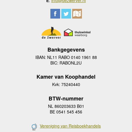
E
:
info@dezwerver.nl
Bankgegevens
IBAN: NL11 RABO 0140 1961 88
BIC: RABONL2U
Kamer van Koophandel
Kvk: 75240440
BTW-nummer
NL 860203633 B01
BE 0541 545 456
Vereniging van Reisboekhandels