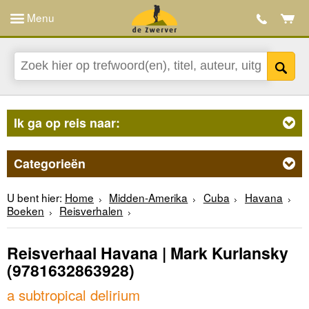
Menu
Ik ga op reis naar:
Categorieën
U bent hier:
Home
Midden-Amerika
Cuba
Havana
Boeken
Reisverhalen
Reisverhaal Havana | Mark Kurlansky
(9781632863928)
a subtropical delirium