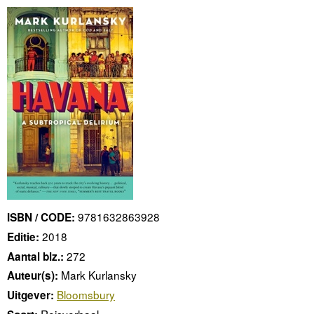
9781632863928
ISBN / CODE:
2018
Editie:
272
Aantal blz.:
Mark Kurlansky
Auteur(s):
Bloomsbury
Uitgever:
Reisverhaal