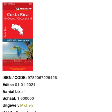
9782067229426
ISBN / CODE:
01-01-2024
Editie:
1
Aantal blz.:
1:600000
Schaal:
Michelin
Uitgever:
Wegenkaart