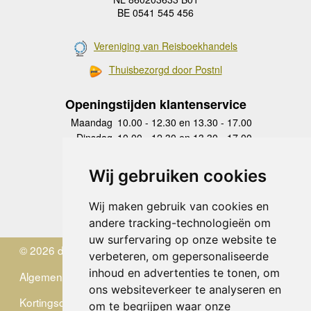
BE 0541 545 456
Vereniging van Reisboekhandels
Thuisbezorgd door Postnl
Openingstijden klantenservice
Maandag
10.00 - 12.30 en 13.30 - 17.00
Dinsdag
10.00 - 12.30 en 13.30 - 17.00
Woensdag
10.00 - 12.30 en 13.30 - 17.00
Donderdag
10.00 - 12.30 en 13.30 - 17.00
Wij gebruiken cookies
Vrijdag
10.00 - 12.30 en 13.30 - 17.00
Zaterdag
gesloten
Wij maken gebruik van cookies en
Zondag
gesloten
andere tracking-technologieën om
uw surfervaring op onze website te
© 2026 de Zwerver
verbeteren, om gepersonaliseerde
inhoud en advertenties te tonen, om
Algemene Voorwaarden
ons websiteverkeer te analyseren en
Kortingscode
om te begrijpen waar onze