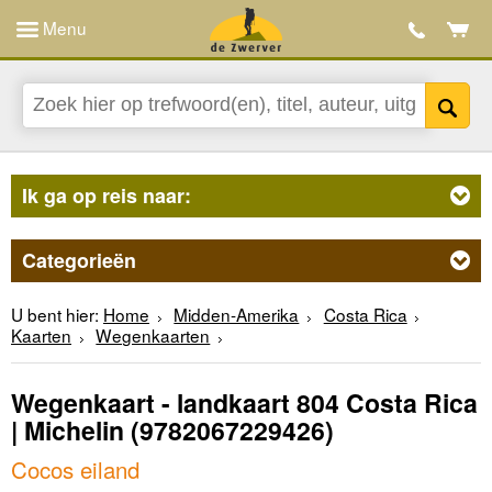
Menu
Ik ga op reis naar:
Categorieën
U bent hier:
Home
Midden-Amerika
Costa Rica
Kaarten
Wegenkaarten
Wegenkaart - landkaart 804 Costa Rica
| Michelin
(9782067229426)
Cocos eiland