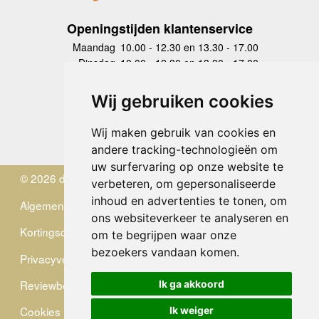
Openingstijden klantenservice
Maandag
10.00 - 12.30 en 13.30 - 17.00
Dinsdag
10.00 - 12.30 en 13.30 - 17.00
Woensdag
10.00 - 12.30 en 13.30 - 17.00
Donderdag
10.00 - 12.30 en 13.30 - 17.00
Wij gebruiken cookies
Vrijdag
10.00 - 12.30 en 13.30 - 17.00
Zaterdag
gesloten
Wij maken gebruik van cookies en
Zondag
gesloten
andere tracking-technologieën om
uw surfervaring op onze website te
© 2026 de Zwerver
verbeteren, om gepersonaliseerde
inhoud en advertenties te tonen, om
Algemene Voorwaarden
ons websiteverkeer te analyseren en
Kortingscode
om te begrijpen waar onze
bezoekers vandaan komen.
Privacyverklaring
Reviewbeleid
Ik ga akkoord
Cookies
Ik weiger