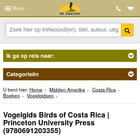
Menu
Ik ga op reis naar:
Categorieën
U bent hier:
Home
Midden-Amerika
Costa Rica
Boeken
Vogelgidsen
Vogelgids Birds of Costa Rica |
Princeton University Press
(9780691203355)