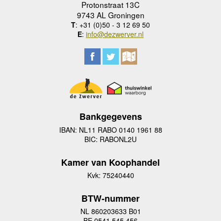
Protonstraat 13C
9743 AL Groningen
T
: +31 (0)50 - 3 12 69 50
E
:
info@dezwerver.nl
Bankgegevens
IBAN: NL11 RABO 0140 1961 88
BIC: RABONL2U
Kamer van Koophandel
Kvk: 75240440
BTW-nummer
NL 860203633 B01
BE 0541 545 456