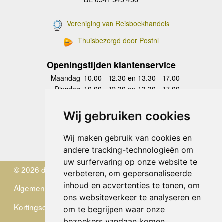
Vereniging van Reisboekhandels
Thuisbezorgd door Postnl
Openingstijden klantenservice
Maandag
10.00 - 12.30 en 13.30 - 17.00
Dinsdag
10.00 - 12.30 en 13.30 - 17.00
Woensdag
10.00 - 12.30 en 13.30 - 17.00
Donderdag
10.00 - 12.30 en 13.30 - 17.00
Wij gebruiken cookies
Vrijdag
10.00 - 12.30 en 13.30 - 17.00
Zaterdag
gesloten
Wij maken gebruik van cookies en
Zondag
gesloten
andere tracking-technologieën om
uw surfervaring op onze website te
© 2026 de Zwerver
verbeteren, om gepersonaliseerde
inhoud en advertenties te tonen, om
Algemene Voorwaarden
ons websiteverkeer te analyseren en
Kortingscode
om te begrijpen waar onze
bezoekers vandaan komen.