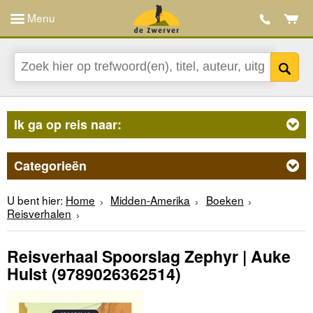
Menu
Ik ga op reis naar:
Categorieën
U bent hier:
Home
Midden-Amerika
Boeken
Reisverhalen
Reisverhaal Spoorslag Zephyr | Auke
Hulst
(9789026362514)