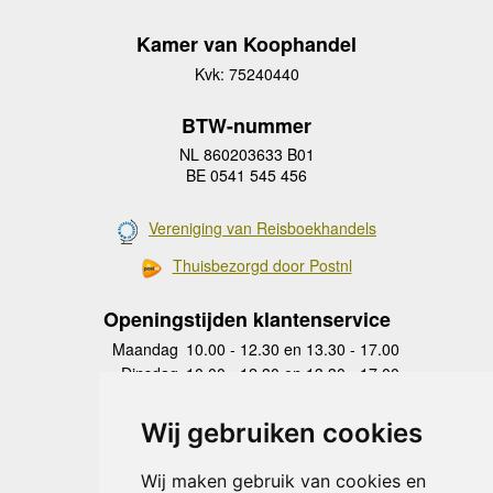
Kamer van Koophandel
Kvk: 75240440
BTW-nummer
NL 860203633 B01
BE 0541 545 456
Vereniging van Reisboekhandels
Thuisbezorgd door Postnl
Openingstijden klantenservice
Maandag
10.00 - 12.30 en 13.30 - 17.00
Dinsdag
10.00 - 12.30 en 13.30 - 17.00
Woensdag
10.00 - 12.30 en 13.30 - 17.00
Donderdag
10.00 - 12.30 en 13.30 - 17.00
Wij gebruiken cookies
Vrijdag
10.00 - 12.30 en 13.30 - 17.00
Zaterdag
gesloten
Wij maken gebruik van cookies en