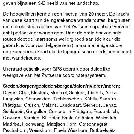
geven bijna een 3-D beeld van het landschap.
De hoogtelijnen kennen een interval van 20 meter. De kracht
van deze kaart zijn de ingetekende wandelroutes, berghutten
en officiële stopplaatsen van het Zwitserse openbaar vervoer,
echt perfect voor wandelaars. Door de grote hoeveelheid
routes doet de kaart soms wel erg rood aan (de kleur die
gebruikt is voor wandelgegevens), maar met enige studie
een zeer goede kaart die de topografische details combineert
met wandelroutes.
Uiteraard geschikt voor GPS gebruik door duidelijke
weergave van het Zwitserse coordinatensysteem.
Steden/dorpen/gebieden/bergen/dalen/rivieren/meren:
Davos, Chur, Klosters, Monbiel, Schiers, Trimmis, Arosa,
Langwies, Churwalden, Tschiertschen, Küblis, Saas im
Prättigau, Grüsch, Malans, Landquart, Serneus, Jenaz,
Schlappin, Gargellen, Conters im Prättigau, Frauenkirch,
Clavadel, Vereina, St. Peter, Sankt Antönien, Weissfluh,
Madrisa, Hochwang, Mattjisch Horn, Gotschnagrat,
Pischahorn, Weisshorn, Flüela Wisshorn, Rotbüelspitz,