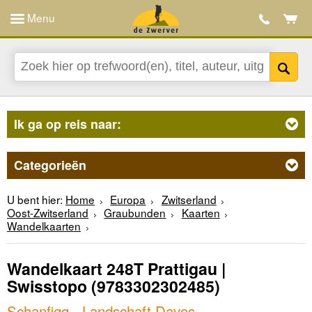
Menu
Ik ga op reis naar:
Categorieën
U bent hier:
Home
Europa
Zwitserland
Oost-Zwitserland
Graubunden
Kaarten
Wandelkaarten
Wandelkaart 248T Prattigau |
Swisstopo
(9783302302485)
Schanfigg - Landschaft Davos