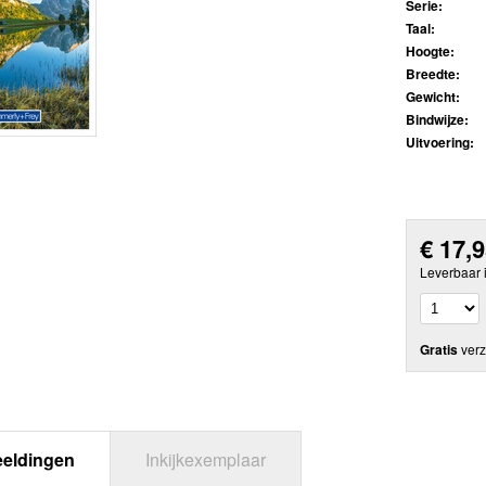
Serie:
Taal:
Hoogte:
Breedte:
Gewicht:
Bindwijze:
Uitvoering:
€
17,
Leverbaar 
Gratis
verz
eeldingen
Inkijkexemplaar