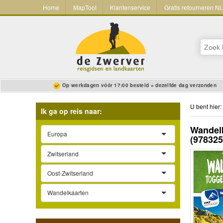
Home
MapTool
Klantenservice
Gratis retourneren N
Op werkdagen vóór 17:00 besteld = dezelfde dag verzonden
U bent hier:
Ik ga op reis naar:
Wandelk
Europa
(97832
Zwitserland
Oost-Zwitserland
Wandelkaarten