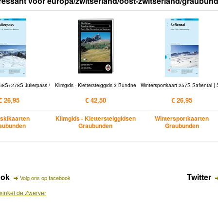
ressant voor europa/zwitserland/oost-zwitserland/graubun
268S+278S Julierpass /
Klimgids - Klettersteiggids 3 Bündne
Wintersportkaart 257S Safiental |
€ 26,95
€ 42,50
€ 26,95
skikaarten
Klimgids - Klettersteiggidsen
Wintersportkaarten
aubunden
Graubunden
Graubunden
ook
Twitter
Volg ons op facebook
inkel de Zwerver