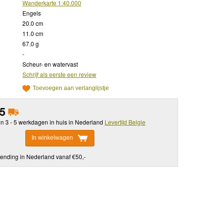
Wanderkarte 1:40.000
Engels
20.0 cm
11.0 cm
67.0 g
-
Scheur- en watervast
Schrijf als eerste een review
Toevoegen aan verlanglijstje
95
in 3 - 5 werkdagen in huis in Nederland
Levertijd Belgie
In winkelwagen
ending in Nederland vanaf €50,-