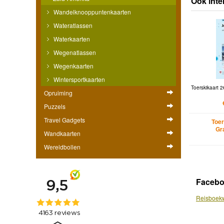
Ook inte
Wandelknooppuntenkaarten
Wateratlassen
Waterkaarten
Wegenatlassen
Wegenkaarten
Wintersportkaarten
Toerskikaart 
Opruiming
Puzzels
Travel Gadgets
Toer
Gr
Wandkaarten
Wereldbollen
Faceb
Reisboekw