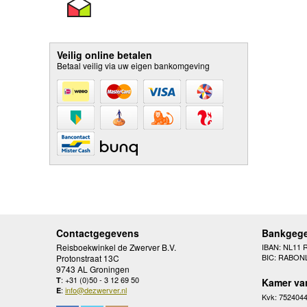
Veilig online betalen
Betaal veilig via uw eigen bankomgeving
Contactgegevens
Bankgeg
Reisboekwinkel de Zwerver B.V.
IBAN: NL11 
BIC: RABON
Protonstraat 13C
9743 AL Groningen
: +31 (0)50 - 3 12 69 50
T
Kamer va
:
info@dezwerver.nl
E
Kvk: 752404