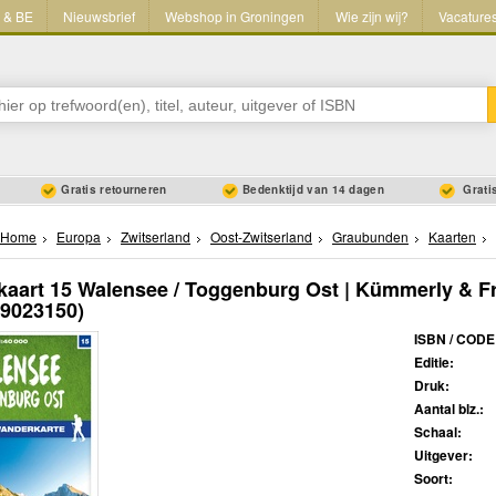
L & BE
Nieuwsbrief
Webshop in Groningen
Wie zijn wij?
Vacature
Gratis retourneren
Bedenktijd van 14 dagen
Gratis
Home
Europa
Zwitserland
Oost-Zwitserland
Graubunden
Kaarten
aart 15 Walensee / Toggenburg Ost | Kümmerly & F
59023150)
ISBN / CODE
Editie:
Druk:
Aantal blz.:
Schaal:
Uitgever:
Soort: