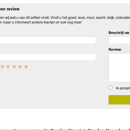
een review
n wij wat u van dit artikel vindt. Vindt u het goed, leuk, mooi, slecht, lelijk, onbruikb
n maar u informeert andere klanten er ook nog mee!
Beschrijf uw 
Review:
☆
☆
☆
☆
☆
Ik accep