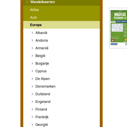
Wandelkaarten
Afrika
Azië
Europa
Albanië
Andorra
Armenië
België
Bulgarije
Cyprus
De Alpen
Denemarken
Duitsland
Engeland
Finland
Frankrijk
Georgië