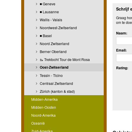
■ Geneve
Schrijf 
■ Lausanne
Graag hore
Wallis - Valais
om te doe
Noordwest-Zwitserland
Naam:
■ Basel
Noord Zwitserland
Email:
Berner Oberland
🥾 Trektocht Tour de Mont Rosa
Oost-Zwitserland
Rating:
Tessin - Ticino
Centraal Zwitserland
Zürich (kanton & stad)
Midden-Amerika
Midden-Oosten
Noord-Amerika
Oceanië
Zuid-Amerika