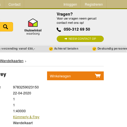
s
Contact
Inloggen
Registreren
Vragen?
Voor uw vragen neem gerust
contact met ons op!
050-312 69 50
NEEM CONTACT OP
 verzending vanaf €50,-
Achteraf betalen
Deskundig persone
Wandelkaarten
rey
Winkelwagen
Geen items in winkelwagen
:
9783259023150
Ga naar winkelwagen
22-04-2020
1
1
1:40000
Kümmerly & Frey
Wandelkaart