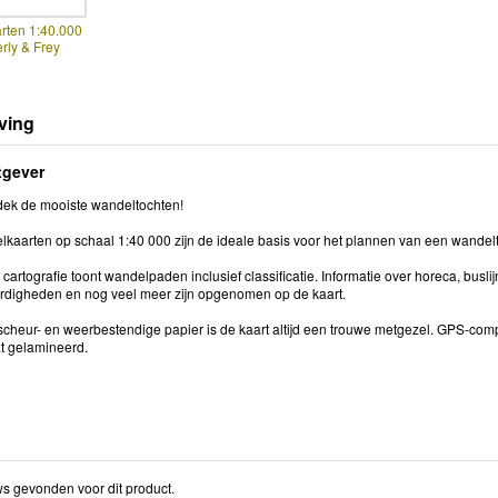
rten 1:40.000
ly & Frey
ving
tgever
dek de mooiste wandeltochten!
kaarten op schaal 1:40 000 zijn de ideale basis voor het plannen van een wandelt
cartografie toont wandelpaden inclusief classificatie. Informatie over horeca, busl
digheden en nog veel meer zijn opgenomen op de kaart.
scheur- en weerbestendige papier is de kaart altijd een trouwe metgezel. GPS-comp
t gelamineerd.
s gevonden voor dit product.