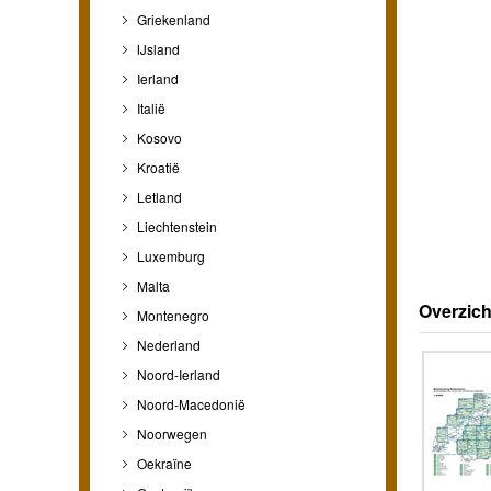
Griekenland
IJsland
Ierland
Italië
Kosovo
Kroatië
Letland
Liechtenstein
Luxemburg
Malta
Overzich
Montenegro
Nederland
Noord-Ierland
Noord-Macedonië
Noorwegen
Oekraïne