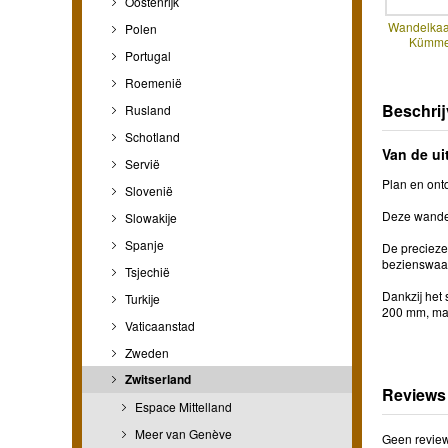
Oostenrijk
Wandelkaa
Polen
Kümmer
Portugal
Roemenië
Beschrij
Rusland
Schotland
Van de ui
Servië
Plan en ont
Slovenië
Deze wandel
Slowakije
Spanje
De precieze 
bezienswaar
Tsjechië
Dankzij het 
Turkije
200 mm, ma
Vaticaanstad
Zweden
Zwitserland
Reviews
Espace Mittelland
Meer van Genève
Geen review