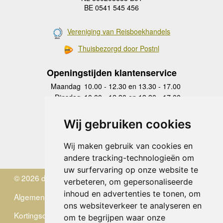
BE 0541 545 456
Vereniging van Reisboekhandels
Thuisbezorgd door Postnl
Openingstijden klantenservice
Maandag
10.00 - 12.30 en 13.30 - 17.00
Dinsdag
10.00 - 12.30 en 13.30 - 17.00
Woensdag
10.00 - 12.30 en 13.30 - 17.00
Donderdag
10.00 - 12.30 en 13.30 - 17.00
Wij gebruiken cookies
Vrijdag
10.00 - 12.30 en 13.30 - 17.00
Zaterdag
gesloten
Wij maken gebruik van cookies en
Zondag
gesloten
andere tracking-technologieën om
uw surfervaring op onze website te
© 2026 de Zwerver
verbeteren, om gepersonaliseerde
inhoud en advertenties te tonen, om
Algemene Voorwaarden
ons websiteverkeer te analyseren en
Kortingscode
om te begrijpen waar onze