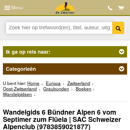
Menu
Ik ga op reis naar:
Categorieën
U bent hier:
Home
Europa
Zwitserland
Oost-Zwitserland
Graubunden
Boeken
Wandelgidsen
Wandelgids 6 Bündner Alpen 6 vom
Septimer zum Flüela | SAC Schweizer
Alpenclub
(9783859021877)