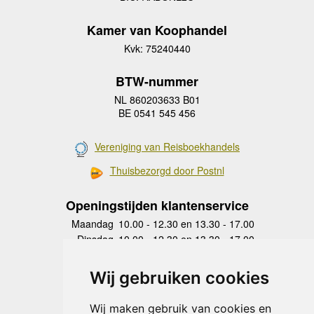
Kamer van Koophandel
Kvk: 75240440
BTW-nummer
NL 860203633 B01
BE 0541 545 456
Vereniging van Reisboekhandels
Thuisbezorgd door Postnl
Openingstijden klantenservice
Maandag
10.00 - 12.30 en 13.30 - 17.00
Dinsdag
10.00 - 12.30 en 13.30 - 17.00
Woensdag
10.00 - 12.30 en 13.30 - 17.00
Donderdag
10.00 - 12.30 en 13.30 - 17.00
Wij gebruiken cookies
Vrijdag
10.00 - 12.30 en 13.30 - 17.00
Zaterdag
gesloten
Wij maken gebruik van cookies en