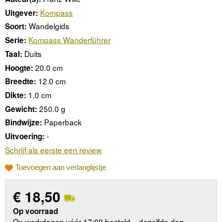
Kompass
Uitgever:
Wandelgids
Soort:
Kompass Wanderführer
Serie:
Duits
Taal:
20.0 cm
Hoogte:
12.0 cm
Breedte:
1.0 cm
Dikte:
250.0 g
Gewicht:
Paperback
Bindwijze:
-
Uitvoering:
Schrijf als eerste een review
Toevoegen aan verlanglijstje
€
18,50
Op voorraad
Op werkdagen vóór 17:00 besteld = dezelfde dag