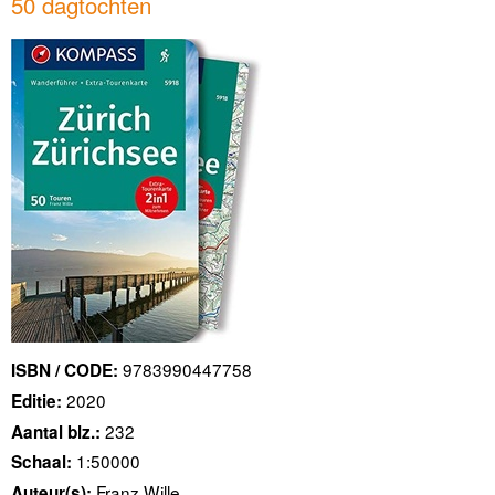
50 dagtochten
9783990447758
ISBN / CODE:
2020
Editie:
232
Aantal blz.:
1:50000
Schaal:
Franz Wille
Auteur(s):