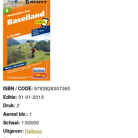
9783828307360
ISBN / CODE:
01-01-2013
Editie:
2
Druk:
1
Aantal blz.:
1:50000
Schaal:
Hallwag
Uitgever: