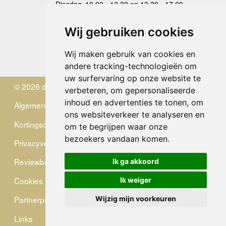
Dinsdag
10.00 - 12.30 en 13.30 - 17.00
Woensdag
10.00 - 12.30 en 13.30 - 17.00
Donderdag
10.00 - 12.30 en 13.30 - 17.00
Wij gebruiken cookies
Vrijdag
10.00 - 12.30 en 13.30 - 17.00
Zaterdag
gesloten
Wij maken gebruik van cookies en
Zondag
gesloten
andere tracking-technologieën om
uw surfervaring op onze website te
© 2026 de Zwerver
verbeteren, om gepersonaliseerde
inhoud en advertenties te tonen, om
Algemene Voorwaarden
ons websiteverkeer te analyseren en
Kortingscode
om te begrijpen waar onze
bezoekers vandaan komen.
Privacyverklaring
Reviewbeleid
Ik ga akkoord
Cookies
Ik weiger
Partnerprogramma
Wijzig mijn voorkeuren
Links