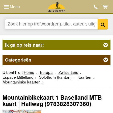
Menu
Ik ga op reis naar:
Categorieën
U bent hier:
Home
Europa
Zwitserland
Espace Mittelland
Solothurn (kanton)
Kaarten
Mountainbike kaarten
Mountainbikekaart 1 Baselland MTB
kaart | Hallwag
(9783828307360)