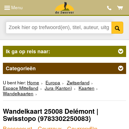
Menu
Ik ga op reis naar:
Categorieën
U bent hier:
Home
Europa
Zwitserland
Espace Mittelland
Jura (Kanton)
Kaarten
Wandelkaarten
Wandelkaart 25008 Delémont |
Swisstopo
(9783302250083)
Bassecourt - Courroux - Courrendlin