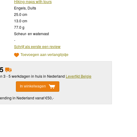
Hiking maps with tours
Engels, Duits
25.0 cm
13.0 cm
77.0 g
Scheur- en watervast
-
Schrijf als eerste een review
Toevoegen aan verlanglijstje
95
in 3 - 5 werkdagen in huis in Nederland
Levertijd Belgie
In winkelwagen
ending in Nederland vanaf €50,-