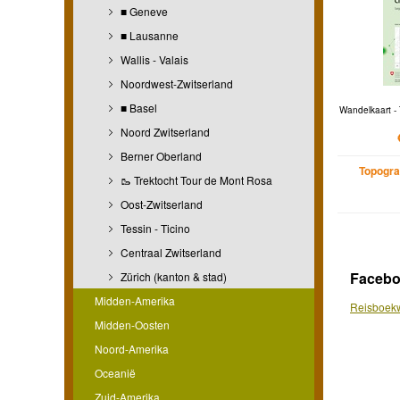
■ Geneve
■ Lausanne
Wallis - Valais
Noordwest-Zwitserland
■ Basel
Wandelkaart - 
Noord Zwitserland
Berner Oberland
Topogra
🥾 Trektocht Tour de Mont Rosa
Oost-Zwitserland
Tessin - Ticino
Centraal Zwitserland
Faceb
Zürich (kanton & stad)
Midden-Amerika
Reisboekw
Midden-Oosten
Noord-Amerika
Oceanië
Zuid-Amerika