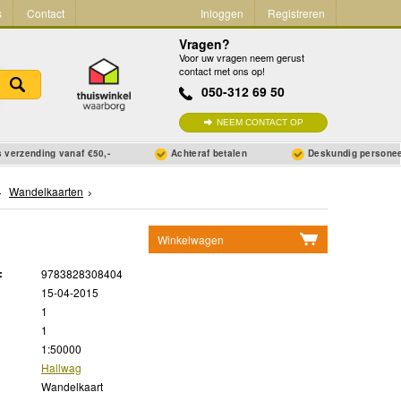
s
Contact
Inloggen
Registreren
Vragen?
Voor uw vragen neem gerust
contact met ons op!
050-312 69 50
NEEM CONTACT OP
 verzending vanaf €50,-
Achteraf betalen
Deskundig persone
Wandelkaarten
Winkelwagen
Geen items in winkelwagen
:
9783828308404
Ga naar winkelwagen
15-04-2015
1
1
1:50000
Hallwag
Wandelkaart