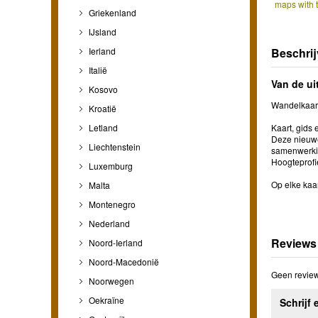
maps with 
Griekenland
IJsland
Ierland
Beschrij
Italië
Van de ui
Kosovo
Wandelkaart
Kroatië
Letland
Kaart, gids e
Deze nieuwe
Liechtenstein
samenwerkin
Hoogteprofi
Luxemburg
Op elke kaa
Malta
Montenegro
Nederland
Reviews
Noord-Ierland
Noord-Macedonië
Geen review
Noorwegen
Oekraïne
Schrijf 