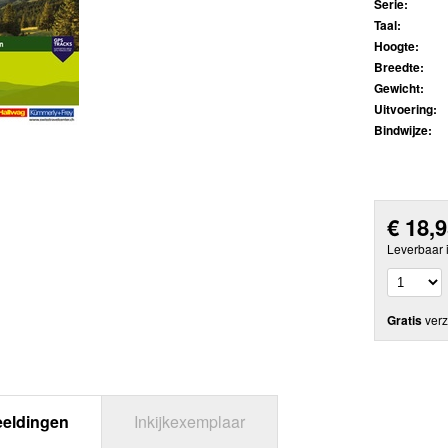
Serie:
Taal:
Hoogte:
Breedte:
Gewicht:
Uitvoering:
Bindwijze:
€
18,
Leverbaar 
Gratis
verz
eeldingen
Inkijkexemplaar