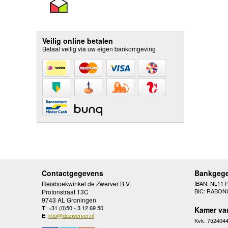
Veilig online betalen
Betaal veilig via uw eigen bankomgeving
Contactgegevens
Bankgeg
Reisboekwinkel de Zwerver B.V.
IBAN: NL11 
BIC: RABON
Protonstraat 13C
9743 AL Groningen
: +31 (0)50 - 3 12 69 50
T
Kamer va
:
info@dezwerver.nl
E
Kvk: 752404