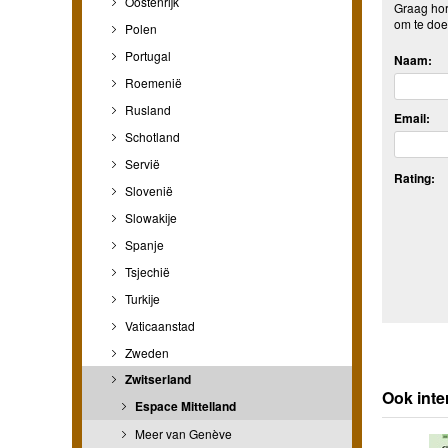
Oostenrijk
Graag hore
om te doe
Polen
Portugal
Naam:
Roemenië
Rusland
Email:
Schotland
Servië
Rating:
Slovenië
Slowakije
Spanje
Tsjechië
Turkije
Vaticaanstad
Zweden
Zwitserland
Ook inte
Espace Mittelland
Meer van Genève