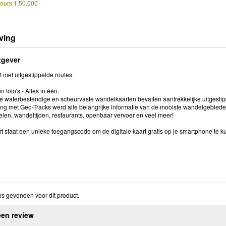
tours 1:50.000
ving
tgever
 met uitgestippelde routes.
n foto's - Alles in één.
 waterbestendige en scheurvaste wandelkaarten bevatten aantrekkelijke uitgestipp
g met Geo-Tracks werd alle belangrijke informatie van de mooiste wandelgebiede
elen, wandeltijden, restaurants, openbaar vervoer en veel meer!
rt staat een unieke toegangscode om de digitale kaart gratis op je smartphone te
s gevonden voor dit product.
een review