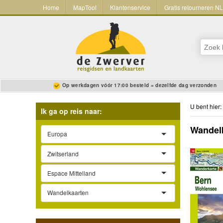
Home
MapTool
Klantenservice
Gratis retourneren N
Op werkdagen vóór 17:00 besteld = dezelfde dag verzonden
U bent hier:
Ik ga op reis naar:
Wandelk
Europa
Zwitserland
Espace Mittelland
Wandelkaarten