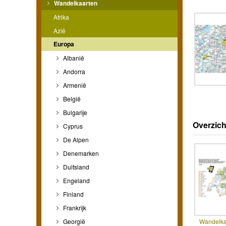
Wandelkaarten
Afrika
Azië
Europa
Albanië
Andorra
Armenië
België
Bulgarije
Overzich
Cyprus
De Alpen
Denemarken
Duitsland
Engeland
Finland
Frankrijk
Georgië
Wandelka