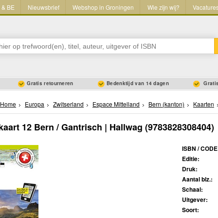
L & BE
Nieuwsbrief
Webshop in Groningen
Wie zijn wij?
Vacature
Gratis retourneren
Bedenktijd van 14 dagen
Gratis
Home
Europa
Zwitserland
Espace Mittelland
Bern (kanton)
Kaarten
aart 12 Bern / Gantrisch | Hallwag
(9783828308404)
ISBN / CODE
Editie:
Druk:
Aantal blz.:
Schaal:
Uitgever:
Soort: