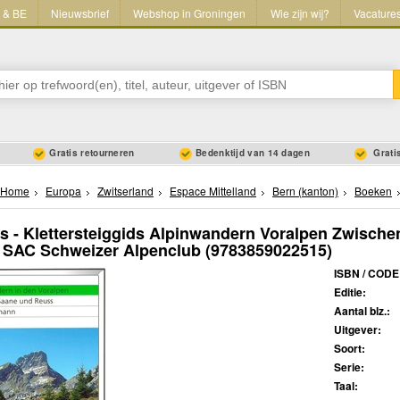
L & BE
Nieuwsbrief
Webshop in Groningen
Wie zijn wij?
Vacature
Gratis retourneren
Bedenktijd van 14 dagen
Gratis
Home
Europa
Zwitserland
Espace Mittelland
Bern (kanton)
Boeken
s - Klettersteiggids Alpinwandern Voralpen Zwisch
 SAC Schweizer Alpenclub
(9783859022515)
ISBN / CODE
Editie:
Aantal blz.:
Uitgever:
Soort:
Serie:
Taal: