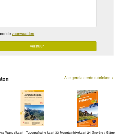
teer de
voorwaarden
Alle gerelateerde rubrieken >
nton
iss
Wandelkaart - Topografische kaart 33
Mountainbikekaart 24 Gruyère / Glâne