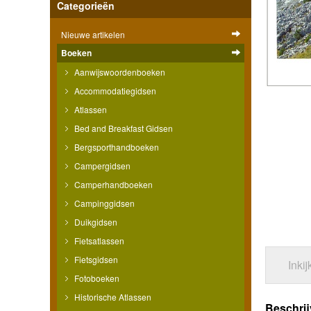
Categorieën
Nieuwe artikelen
Boeken
Aanwijswoordenboeken
Accommodatiegidsen
Atlassen
Bed and Breakfast Gidsen
Bergsporthandboeken
Campergidsen
Camperhandboeken
Campinggidsen
Duikgidsen
Fietsatlassen
Fietsgidsen
Inki
Fotoboeken
Historische Atlassen
Beschrij