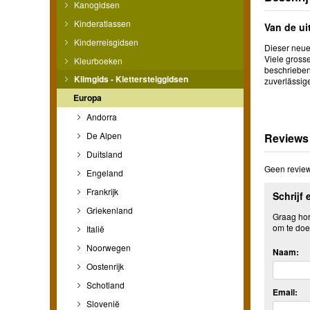
Kanogidsen
Kinderatlassen
Van de ui
Kinderreisgidsen
Dieser neue
Viele gross
Kleurboeken
beschrieben
Klimgids - Klettersteiggidsen
zuverlässig
Europa
Andorra
De Alpen
Reviews
Duitsland
Geen review
Engeland
Frankrijk
Schrijf 
Griekenland
Graag hore
om te doe
Italië
Noorwegen
Naam:
Oostenrijk
Schotland
Email:
Slovenië