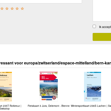
☆
☆
☆
☆
☆
Ik accep
ressant voor europa/zwitserland/espace-mittelland/bern-ka
rt 235T Rotkreuz |
Fietskaart 3 Jura, Delemont - Bienne
Wintersportkaart 236S Lachen | Sw
Swisstop