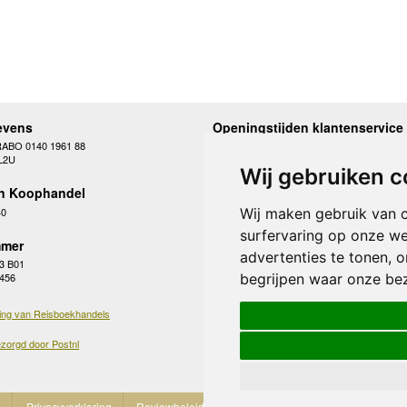
evens
Openingstijden klantenservice
RABO 0140 1961 88
Maandag
10.00 - 12.30 en 13
L2U
Dinsdag
10.00 - 12.30 en 13
Wij gebruiken c
Woensdag
10.00 - 12.30 en 13
n Koophandel
Donderdag
10.00 - 12.30 en 13
Vrijdag
10.00 - 12.30 en 13
40
Wij maken gebruik van 
Zaterdag
gesloten
surfervaring op onze we
Zondag
gesloten
mer
advertenties te tonen, 
3 B01
begrijpen waar onze be
 456
ing van Reisboekhandels
zorgd door Postnl
e
Privacyverklaring
Reviewbeleid
Cookies
Partnerprogramma