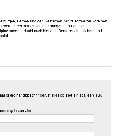
iburger-, Berner- und den westlichen Zentralschweizer Voralpen.
ates, werden erstmals zusammenhängend und vollständig
lpinwandern erlaubt auch hier dem Benutzer eine sichere und
ebiet.
aar of erg handig: schrijf gerust alles op! Het is niet alleen leuk
mening in een zin: