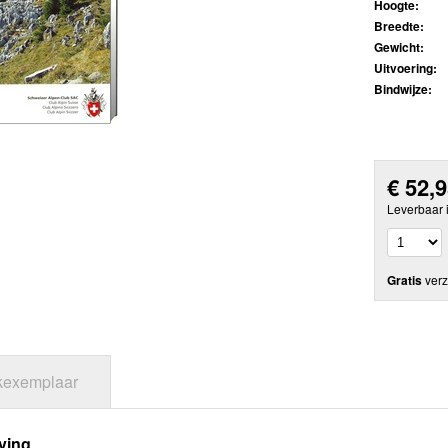
Hoogte:
Breedte:
Gewicht:
Uitvoering:
Bindwijze:
€
52,
Leverbaar 
Gratis
verz
jkexemplaar
ving