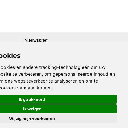
Nieuwsbrief
.30 - 17.00
Op de hoogte blijven van nieuwe reisgidsen,
travelgadgets en kaarten? Geef u op voor onze
.30 - 17.00
ookies
nieuwsbrief. U ontvangt de nieuwsbrief 1x per maand.
.30 - 17.00
.30 - 17.00
Bekijk hier onze laatste nieuwsbrief:
.30 - 17.00
cookies en andere tracking-technologieën om uw
Onze laatste Nieuwsbrief
bsite te verbeteren, om gepersonaliseerde inhoud en
om ons websiteverkeer te analyseren en om te
Inschrijven
zoekers vandaan komen.
Ik ga akkoord
Ik weiger
Wijzig mijn voorkeuren
Links