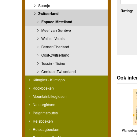
Spanje
Rating:
Zwitserland
Espace Mittelland
Meer van Genève
Wallis - Valais
Berner Oberland
Oost-Zwitserland
Tessin - Ticino
Centraal Zwitserland
Ook inte
Klimgids - Klimtopo
Kookboeken
Mountainbikegidsen
Natuurgidsen
Pelgrimsroutes
Reisboeken
Reisdagboeken
Wandelkaa