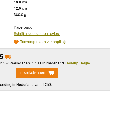
18.0 cm
12.0 cm
380.0 g
-
Paperback
Schrijf als eerste een review
Toevoegen aan verlanglijstje
95
in 3 - 5 werkdagen in huis in Nederland
Levertijd Belgie
In winkelwagen
ending in Nederland vanaf €50,-