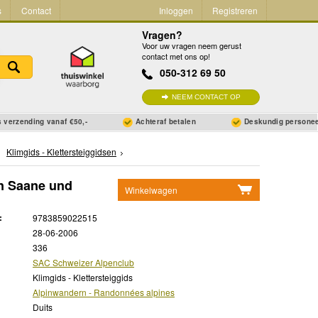
s
Contact
Inloggen
Registreren
Vragen?
Voor uw vragen neem gerust
contact met ons op!
050-312 69 50
NEEM CONTACT OP
 verzending vanaf €50,-
Achteraf betalen
Deskundig persone
Klimgids - Klettersteiggidsen
en Saane und
Winkelwagen
Geen items in winkelwagen
:
9783859022515
Ga naar winkelwagen
28-06-2006
336
SAC Schweizer Alpenclub
Klimgids - Klettersteiggids
Alpinwandern - Randonnées alpines
Duits