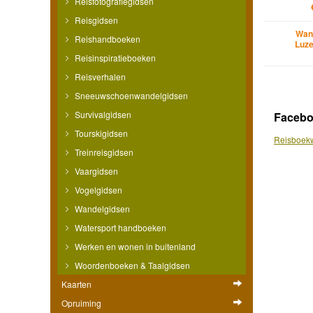
Reisfotografiegidsen
Reisgidsen
Wan
Reishandboeken
Luze
Reisinspiratieboeken
Reisverhalen
Sneeuwschoenwandelgidsen
Survivalgidsen
Faceb
Tourskigidsen
Reisboekw
Treinreisgidsen
Vaargidsen
Vogelgidsen
Wandelgidsen
Watersport handboeken
Werken en wonen in buitenland
Woordenboeken & Taalgidsen
Kaarten
Opruiming