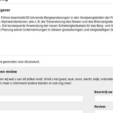
tgever
 Führer beschreibt 50 lohnende Bergwanderungen in den Voralpengebieten der Fre
e Alpinwandertouren, wie z. B. die Traversierung des Niesen und des Brienzergr
. Die konsequente Anwendung der neuen Schwierigkeitsskala für das Berg- und A
e Planung seiner Unternehmungen in diesem grossräumigen und vielgestaltigen G
s gevonden voor dit product.
een review
n wij wat u van dit artikel vindt. Vindt u het goed, leuk, mooi, slecht, lelijk, onbruikb
n maar u informeert andere klanten er ook nog mee!
Beschrijf uw 
Review: