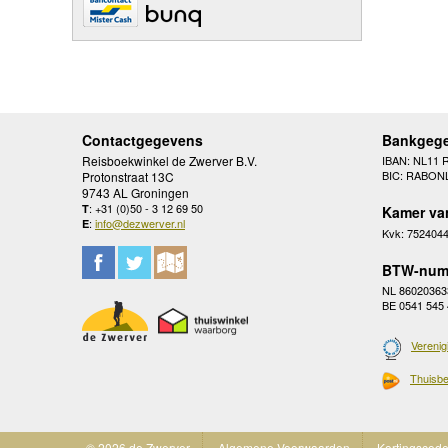
Contactgegevens
Bankgeg
Reisboekwinkel de Zwerver B.V.
IBAN: NL11 
BIC: RABON
Protonstraat 13C
9743 AL Groningen
: +31 (0)50 - 3 12 69 50
T
Kamer va
:
info@dezwerver.nl
E
Kvk: 752404
BTW-num
NL 86020363
BE 0541 545
Verenig
Thuisbe
© 2026 de Zwerver
Algemene Voorwaarden
Kortingscod