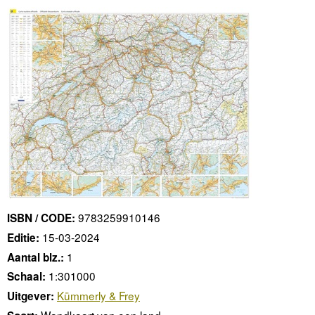
9783259910146
ISBN / CODE:
15-03-2024
Editie:
1
Aantal blz.:
1:301000
Schaal:
Kümmerly & Frey
Uitgever:
Wandkaart van een land