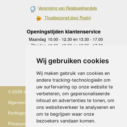
Vereniging van Reisboekhandels
Thuisbezorgd door Postnl
Openingstijden klantenservice
Maandag
10.00 - 12.30 en 13.30 - 17.00
Dinsdag
10.00 - 12.30 en 13.30 - 17.00
Woensdag
10.00 - 12.30 en 13.30 - 17.00
Donderdag
10.00 - 12.30 en 13.30 - 17.00
Wij gebruiken cookies
Vrijdag
10.00 - 12.30 en 13.30 - 17.00
Zaterdag
gesloten
Wij maken gebruik van cookies en
Zondag
gesloten
andere tracking-technologieën om
uw surfervaring op onze website te
© 2026 de Zwerver
verbeteren, om gepersonaliseerde
inhoud en advertenties te tonen, om
Algemene Voorwaarden
ons websiteverkeer te analyseren en
Kortingscode
om te begrijpen waar onze
bezoekers vandaan komen.
Privacyverklaring