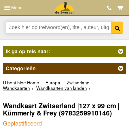
Menu
Ik ga op reis naar:
Categorieën
U bent hier:
Home
Europa
Zwitserland
Wandkaarten
Wandkaarten van landen
Wandkaart Zwitserland |127 x 99 cm |
Kümmerly & Frey
(9783259910146)
Geplastificeerd