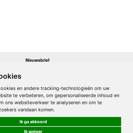
Nieuwsbrief
.30 - 17.00
Op de hoogte blijven van nieuwe reisgidsen,
travelgadgets en kaarten? Geef u op voor onze
.30 - 17.00
ookies
nieuwsbrief. U ontvangt de nieuwsbrief 1x per maand.
.30 - 17.00
.30 - 17.00
Bekijk hier onze laatste nieuwsbrief:
.30 - 17.00
cookies en andere tracking-technologieën om uw
Onze laatste Nieuwsbrief
bsite te verbeteren, om gepersonaliseerde inhoud en
om ons websiteverkeer te analyseren en om te
Inschrijven
zoekers vandaan komen.
Ik ga akkoord
Ik weiger