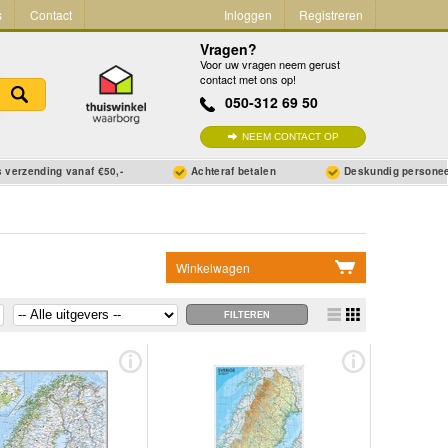
s
Contact
Inloggen
Registreren
Vragen?
Voor uw vragen neem gerust
contact met ons op!
050-312 69 50
NEEM CONTACT OP
 verzending vanaf €50,-
Achteraf betalen
Deskundig persone
Winkelwagen
Geen items in winkelwagen
Ga naar winkelwagen