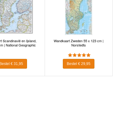
 Scandinavië en Ijsland,
Wandkaart Zweden 55 x 123 cm |
cm | National Geographic
Norstedts
Bestel € 31,95
Bestel € 29,95