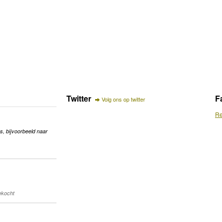
Twitter
F
Volg ons op twitter
Re
s, bijvoorbeeld naar
gekocht