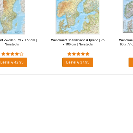
t Zweden, 79 x 177 cm |
Wandkaart Scandinavië & Ijsland | 75
Wandkaart
Norstedts
x 100 cm | Norstedts
60 x 77 
Bestel € 42,95
Bestel € 37,95