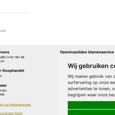
kocht
evens
Openingstijden klantenservice
RABO 0140 1961 88
Maandag
10.00 - 12.30 en 13
L2U
Dinsdag
10.00 - 12.30 en 13
Wij gebruiken c
Woensdag
10.00 - 12.30 en 13
n Koophandel
Donderdag
10.00 - 12.30 en 13
Vrijdag
10.00 - 12.30 en 13
40
Wij maken gebruik van 
Zaterdag
gesloten
surfervaring op onze we
Zondag
gesloten
mer
advertenties te tonen, 
3 B01
begrijpen waar onze be
 456
ing van Reisboekhandels
zorgd door Postnl