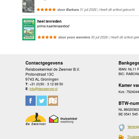
door Barbara
31 juli 2026 | Heeft dit artikel gekocht
heel tevreden
prima kaartenaanbod
door yvon werniers
30 juli 2026 | Heeft dit artikel ge
Contactgegevens
Bankgeg
Reisboekwinkel de Zwerver B.V.
IBAN: NL11 
BIC: RABON
Protonstraat 13C
9743 AL Groningen
: +31 (0)50 - 3 12 69 50
T
Kamer va
:
info@dezwerver.nl
E
Kvk: 752404
BTW-num
NL 86020363
BE 0541 545
Verenig
Thuisbe