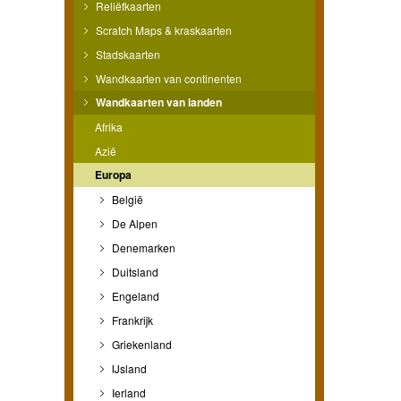
Reliëfkaarten
Scratch Maps & kraskaarten
Stadskaarten
Wandkaarten van continenten
Wandkaarten van landen
Afrika
Azië
Europa
België
De Alpen
Denemarken
Duitsland
Engeland
Frankrijk
Griekenland
IJsland
Ierland