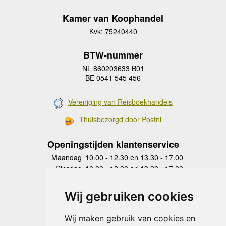
Kamer van Koophandel
Kvk: 75240440
BTW-nummer
NL 860203633 B01
BE 0541 545 456
Vereniging van Reisboekhandels
Thuisbezorgd door Postnl
Openingstijden klantenservice
Maandag
10.00 - 12.30 en 13.30 - 17.00
Dinsdag
10.00 - 12.30 en 13.30 - 17.00
Woensdag
10.00 - 12.30 en 13.30 - 17.00
Donderdag
10.00 - 12.30 en 13.30 - 17.00
Wij gebruiken cookies
Vrijdag
10.00 - 12.30 en 13.30 - 17.00
Zaterdag
gesloten
Wij maken gebruik van cookies en
Zondag
gesloten