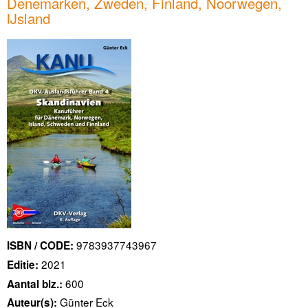
Denemarken, Zweden, Finland, Noorwegen,
IJsland
9783937743967
ISBN / CODE:
2021
Editie:
600
Aantal blz.:
Günter Eck
Auteur(s):