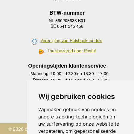
BTW-nummer
NL 860203633 B01
BE 0541 545 456
Vereniging van Reisboekhandels
Thuisbezorgd door Postnl
Openingstijden klantenservice
Maandag
10.00 - 12.30 en 13.30 - 17.00
Dinsdag
10.00 - 12.30 en 13.30 - 17.00
Woensdag
10.00 - 12.30 en 13.30 - 17.00
Donderdag
10.00 - 12.30 en 13.30 - 17.00
Wij gebruiken cookies
Vrijdag
10.00 - 12.30 en 13.30 - 17.00
Zaterdag
gesloten
Wij maken gebruik van cookies en
Zondag
gesloten
andere tracking-technologieën om
uw surfervaring op onze website te
© 2026 de Zwerver
verbeteren, om gepersonaliseerde