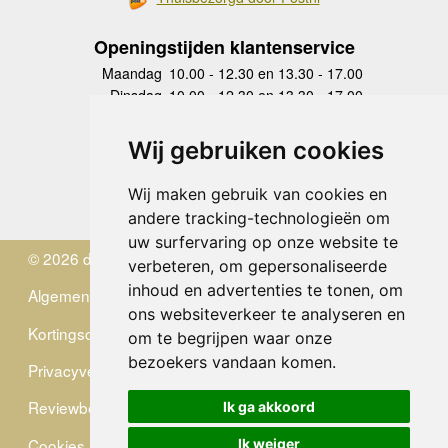
Openingstijden klantenservice
Maandag
10.00 - 12.30 en 13.30 - 17.00
Dinsdag
10.00 - 12.30 en 13.30 - 17.00
Woensdag
10.00 - 12.30 en 13.30 - 17.00
Donderdag
10.00 - 12.30 en 13.30 - 17.00
Wij gebruiken cookies
Vrijdag
10.00 - 12.30 en 13.30 - 17.00
Zaterdag
gesloten
Wij maken gebruik van cookies en
Zondag
gesloten
andere tracking-technologieën om
uw surfervaring op onze website te
© 2026 de Zwerver
verbeteren, om gepersonaliseerde
inhoud en advertenties te tonen, om
Algemene Voorwaarden
ons websiteverkeer te analyseren en
Kortingscode
om te begrijpen waar onze
bezoekers vandaan komen.
Privacyverklaring
Reviewbeleid
Ik ga akkoord
Cookies
Ik weiger