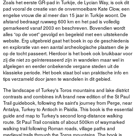
Zoals het eerste GR-pad in Turkije, de Lycian Way, is ook dit
pad vooral de creatie van de onvermoeibare Kate Clow, een
engelse vrouw die al meer dan 15 jaar in Turkije woont. De
afstand bedraagt ruwweg 600 km en het pad is volledig
gemarkeerd vanaf 2003 en beschreven. Bovendien wordt
alles “op de voet” gevolgd en begeleid met een uitstekende
website. Erg uitgebreid gaat het boek in op de geschiedenis
en exploratie van een aantal archeologische plaatsen die je
op de tocht passeert. Hierdoor is het boek ook bruikbaar voor
zij die niet zo geïnteresseerd zijn in wandelen maar wel in
afgelegen en eerder onbekende vergane steden uit de
klassieke periode. Het boek staat bol van praktische info en
tips verzameld door jaren te wandelen in dit gebied.
The landscape of Turkey's Toros mountains and lake district
contrasts and combines inA brand new edition of the St Paul
Trail guidebook, following the saint's journey from Perge, near
Antalya, Turkey to Antioch in Pisidia. This book is the essential
guide and map to Turkey's second long-distance walking
route. St Paul Trail consists of about 500km of waymarked
walking trail following Roman roads, village paths and
medieval trails through the Toros mountains. The book is