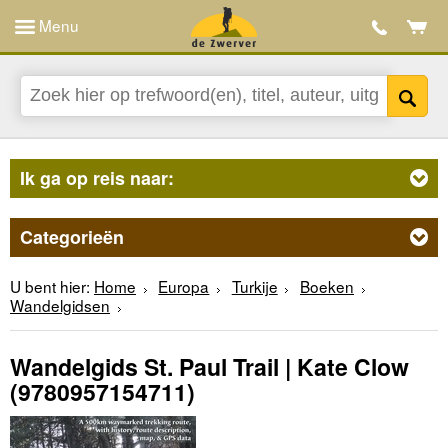
Menu
Ik ga op reis naar:
Categorieën
U bent hier:
Home
Europa
Turkije
Boeken
Wandelgidsen
Wandelgids St. Paul Trail | Kate Clow
(9780957154711)