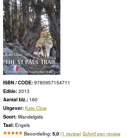
9780957154711
ISBN / CODE:
2013
Editie:
160
Aantal blz.:
Kate Clow
Uitgever:
Wandelgids
Soort:
Engels
Taal:
Beoordeling:
(1 review)
Schrijf een review
5,0