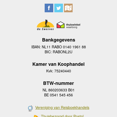
Bankgegevens
IBAN: NL11 RABO 0140 1961 88
BIC: RABONL2U
Kamer van Koophandel
Kvk: 75240440
BTW-nummer
NL 860203633 B01
BE 0541 545 456
Vereniging van Reisboekhandels
Thuisbezorgd door Postnl