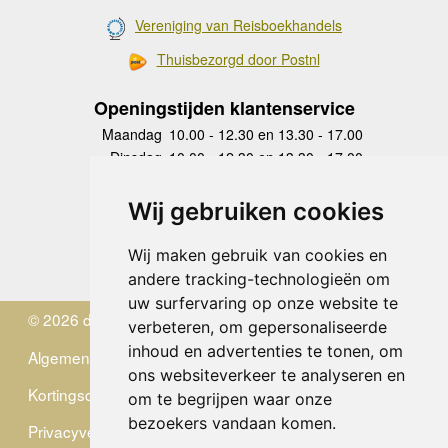
Vereniging van Reisboekhandels
Thuisbezorgd door Postnl
Openingstijden klantenservice
Maandag
10.00 - 12.30 en 13.30 - 17.00
Dinsdag
10.00 - 12.30 en 13.30 - 17.00
Woensdag
10.00 - 12.30 en 13.30 - 17.00
Donderdag
10.00 - 12.30 en 13.30 - 17.00
Wij gebruiken cookies
Vrijdag
10.00 - 12.30 en 13.30 - 17.00
Zaterdag
gesloten
Wij maken gebruik van cookies en
Zondag
gesloten
andere tracking-technologieën om
uw surfervaring op onze website te
© 2026 de Zwerver
verbeteren, om gepersonaliseerde
inhoud en advertenties te tonen, om
Algemene Voorwaarden
ons websiteverkeer te analyseren en
Kortingscode
om te begrijpen waar onze
bezoekers vandaan komen.
Privacyverklaring