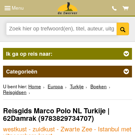
Menu
Ik ga op reis naar:
Categorieën
U bent hier:
Home
Europa
Turkije
Boeken
Reisgidsen
Reisgids Marco Polo NL Turkije |
62Damrak
(9783829734707)
westkust - zuidkust - Zwarte Zee - Istanbul met