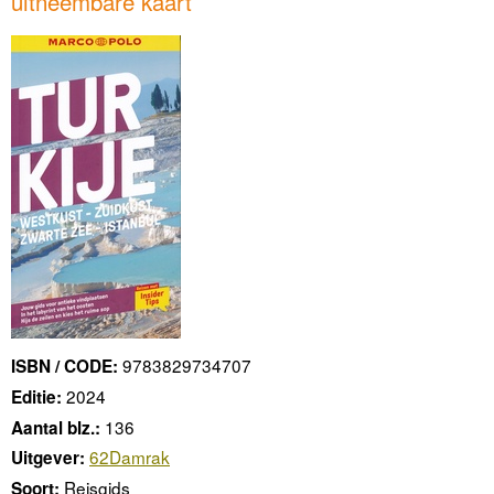
uitneembare kaart
9783829734707
ISBN / CODE:
2024
Editie:
136
Aantal blz.:
62Damrak
Uitgever:
Reisgids
Soort: