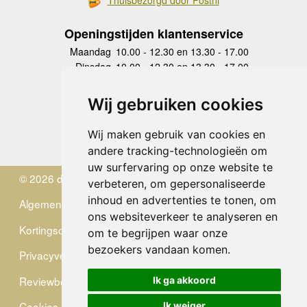
Openingstijden klantenservice
Maandag
10.00 - 12.30 en 13.30 - 17.00
Dinsdag
10.00 - 12.30 en 13.30 - 17.00
Woensdag
10.00 - 12.30 en 13.30 - 17.00
Donderdag
10.00 - 12.30 en 13.30 - 17.00
Wij gebruiken cookies
Vrijdag
10.00 - 12.30 en 13.30 - 17.00
Zaterdag
gesloten
Wij maken gebruik van cookies en
Zondag
gesloten
andere tracking-technologieën om
uw surfervaring op onze website te
© 2026 de Zwerver
verbeteren, om gepersonaliseerde
inhoud en advertenties te tonen, om
Algemene Voorwaarden
ons websiteverkeer te analyseren en
Kortingscode
om te begrijpen waar onze
bezoekers vandaan komen.
Privacyverklaring
Reviewbeleid
Ik ga akkoord
Cookies
Ik weiger