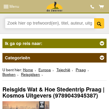
Menu
Ik ga op reis naar:
Categorieën
U bent hier:
Home
Europa
Tsjechië
Praag
Boeken
Reisgidsen
Reisgids Wat & Hoe Stedentrip Praag |
Kosmos Uitgevers
(9789043945387)