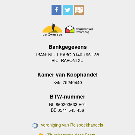
Bankgegevens
IBAN: NL11 RABO 0140 1961 88
BIC: RABONL2U
Kamer van Koophandel
Kvk: 75240440
BTW-nummer
NL 860203633 B01
BE 0541 545 456
Vereniging van Reisboekhandels
Thuisbezorgd door Postnl