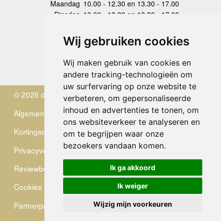
Maandag
10.00 - 12.30 en 13.30 - 17.00
Dinsdag
10.00 - 12.30 en 13.30 - 17.00
Woensdag
10.00 - 12.30 en 13.30 - 17.00
Donderdag
10.00 - 12.30 en 13.30 - 17.00
Wij gebruiken cookies
Vrijdag
10.00 - 12.30 en 13.30 - 17.00
Zaterdag
gesloten
Wij maken gebruik van cookies en
Zondag
gesloten
andere tracking-technologieën om
uw surfervaring op onze website te
© 2026 de Zwerver
verbeteren, om gepersonaliseerde
inhoud en advertenties te tonen, om
Algemene Voorwaarden
ons websiteverkeer te analyseren en
Kortingscode
om te begrijpen waar onze
bezoekers vandaan komen.
Privacyverklaring
Reviewbeleid
Ik ga akkoord
Cookies
Ik weiger
Partnerprogramma
Wijzig mijn voorkeuren