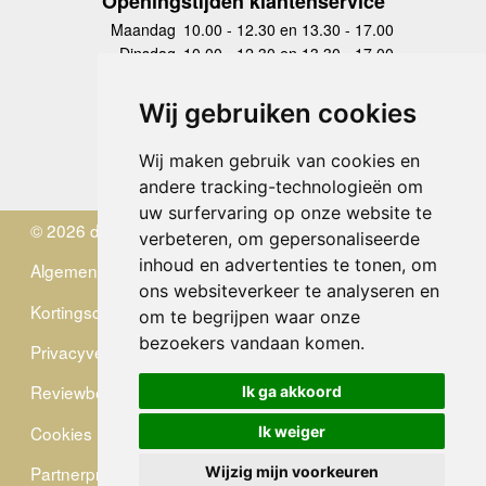
Openingstijden klantenservice
Maandag
10.00 - 12.30 en 13.30 - 17.00
Dinsdag
10.00 - 12.30 en 13.30 - 17.00
Woensdag
10.00 - 12.30 en 13.30 - 17.00
Donderdag
10.00 - 12.30 en 13.30 - 17.00
Wij gebruiken cookies
Vrijdag
10.00 - 12.30 en 13.30 - 17.00
Zaterdag
gesloten
Wij maken gebruik van cookies en
Zondag
gesloten
andere tracking-technologieën om
uw surfervaring op onze website te
© 2026 de Zwerver
verbeteren, om gepersonaliseerde
inhoud en advertenties te tonen, om
Algemene Voorwaarden
ons websiteverkeer te analyseren en
Kortingscode
om te begrijpen waar onze
bezoekers vandaan komen.
Privacyverklaring
Reviewbeleid
Ik ga akkoord
Cookies
Ik weiger
Partnerprogramma
Wijzig mijn voorkeuren