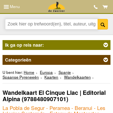
Menu
Ik ga op reis naar:
Categorieën
U bent hier:
Home
Europa
Spanje
Spaanse Pyreneeën
Kaarten
Wandelkaarten
Wandelkaart El Cinque Llac | Editorial
Alpina
(9788480907101)
La Pobla de Segur - Peramea - Beranui - Les