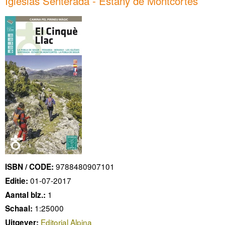
Iglesias Senterada - Estany de Montcortes
9788480907101
ISBN / CODE:
01-07-2017
Editie:
1
Aantal blz.:
1:25000
Schaal:
Editorial Alpina
Uitgever: