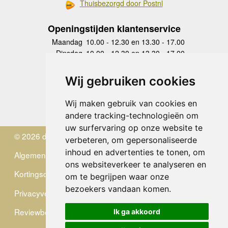
Thuisbezorgd door Postnl
Openingstijden klantenservice
Maandag
10.00 - 12.30 en 13.30 - 17.00
Dinsdag
10.00 - 12.30 en 13.30 - 17.00
Woensdag
10.00 - 12.30 en 13.30 - 17.00
Donderdag
10.00 - 12.30 en 13.30 - 17.00
Wij gebruiken cookies
Vrijdag
10.00 - 12.30 en 13.30 - 17.00
Zaterdag
gesloten
Wij maken gebruik van cookies en
Zondag
gesloten
andere tracking-technologieën om
uw surfervaring op onze website te
© 2026 de Zwerver
verbeteren, om gepersonaliseerde
inhoud en advertenties te tonen, om
Algemene Voorwaarden
ons websiteverkeer te analyseren en
Kortingscode
om te begrijpen waar onze
bezoekers vandaan komen.
Privacyverklaring
Reviewbeleid
Ik ga akkoord