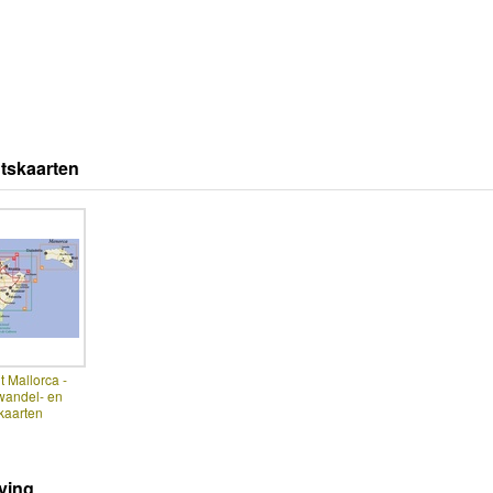
tskaarten
t Mallorca -
wandel- en
skaarten
ving