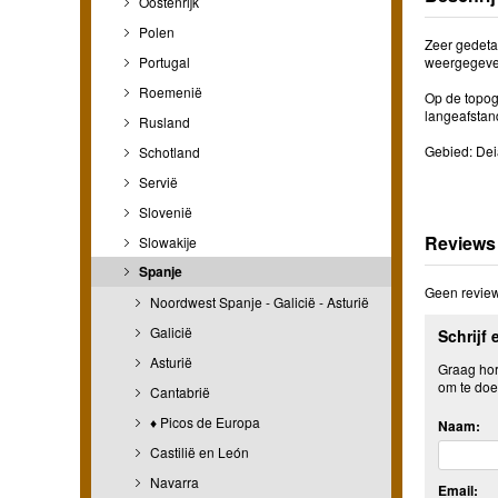
Oostenrijk
Polen
Zeer gedeta
Portugal
weergegeve
Roemenië
Op de topog
langeafstan
Rusland
Gebied: Deià
Schotland
Servië
Slovenië
Reviews
Slowakije
Spanje
Geen review
Noordwest Spanje - Galicië - Asturië
Galicië
Schrijf 
Asturië
Graag hore
om te doe
Cantabrië
♦ Picos de Europa
Naam:
Castilië en León
Navarra
Email: