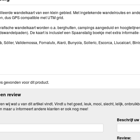
illeerde wandelkaart van een klein gebied. Met ingetekende wandelroutes en andere
n, dus GPS compatible met UTM grid.
rafische wandelkaart worden o.a. berghutten, campings aangeduid en hoogtelijn
dswandelpaden). De kaart is inclusief een Spaanstalig boekje met extra informati
, Sóller, Valldemossa, Fornalutx, Alaró, Bunyola, Solleric, Escorca, Llucalcari, Bin
s gevonden voor dit product.
een review
n wij wat u van dit artikel vindt. Vindt u het goed, leuk, mooi, slecht, lelijk, onbruikb
n maar u informeert andere klanten er ook nog mee!
Beschrijf uw 
Review: