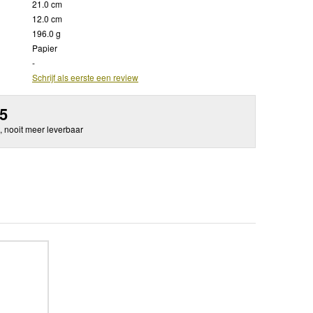
21.0 cm
12.0 cm
196.0 g
Papier
-
Schrijf als eerste een review
95
, nooit meer leverbaar