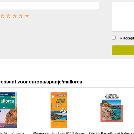
☆
☆
☆
☆
☆
Ik accep
ressant voor europa/spanje/mallorca
ds 5911 Kompass
Wegenkaart - landkaart 579 Baleares
Reisgids PassePartout Mallorca 