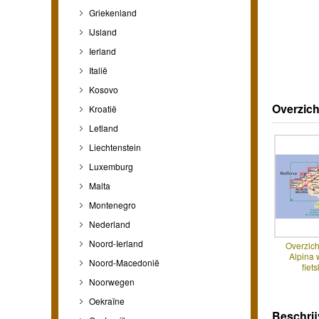
Griekenland
IJsland
Ierland
Italië
Kosovo
Overzich
Kroatië
Letland
Liechtenstein
Luxemburg
Malta
Montenegro
Nederland
Noord-Ierland
Overzich
Alpina 
Noord-Macedonië
fiet
Noorwegen
Oekraïne
Beschrij