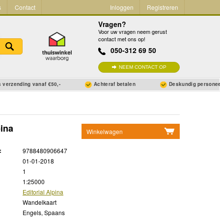
s
Contact
Inloggen
Registreren
Vragen?
Voor uw vragen neem gerust
contact met ons op!
050-312 69 50
NEEM CONTACT OP
 verzending vanaf €50,-
Achteraf betalen
Deskundig persone
pina
Winkelwagen
Geen items in winkelwagen
:
9788480906647
Ga naar winkelwagen
01-01-2018
1
1:25000
Editorial Alpina
Wandelkaart
Engels, Spaans