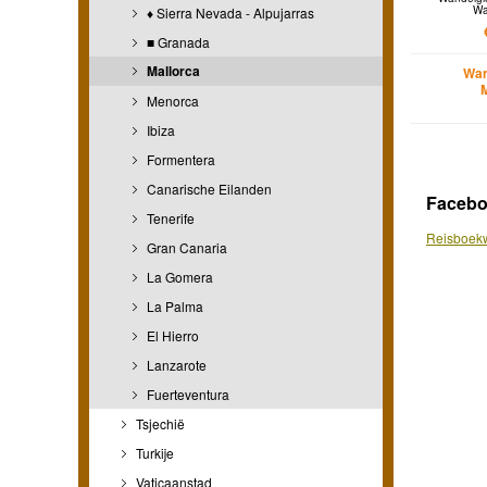
Wa
♦ Sierra Nevada - Alpujarras
■ Granada
Mallorca
Wan
Menorca
Ibiza
Formentera
Canarische Eilanden
Faceb
Tenerife
Reisboekw
Gran Canaria
La Gomera
La Palma
El Hierro
Lanzarote
Fuerteventura
Tsjechië
Turkije
Vaticaanstad