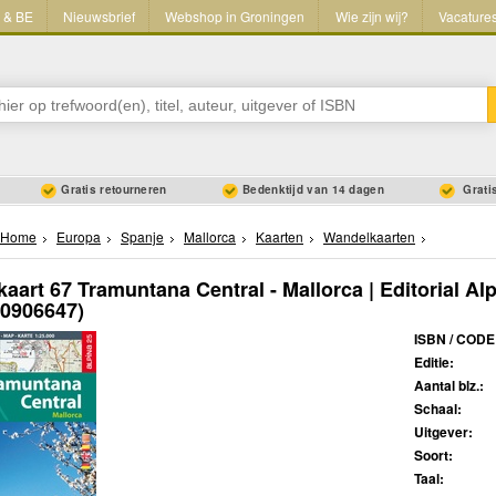
L & BE
Nieuwsbrief
Webshop in Groningen
Wie zijn wij?
Vacature
Gratis retourneren
Bedenktijd van 14 dagen
Gratis
Home
Europa
Spanje
Mallorca
Kaarten
Wandelkaarten
aart 67 Tramuntana Central - Mallorca | Editorial Al
80906647)
ISBN / CODE
Editie:
Aantal blz.:
Schaal:
Uitgever:
Soort:
Taal: