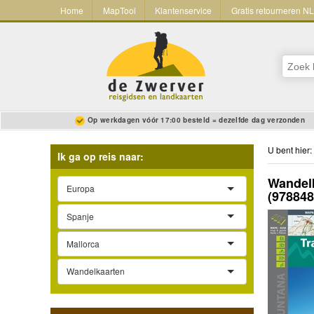
Home
MapTool
Klantenservice
Gratis retourneren N
Op werkdagen vóór 17:00 besteld = dezelfde dag verzonden
U bent hier:
Ik ga op reis naar:
Wandelk
Europa
(97884
Spanje
Mallorca
Wandelkaarten