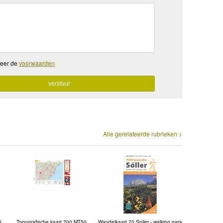
teer de
voorwaarden
Alle gerelateerde rubrieken >
&
Topografische kaart 700 MT50
Wandelkaart 70 Soller - walking para