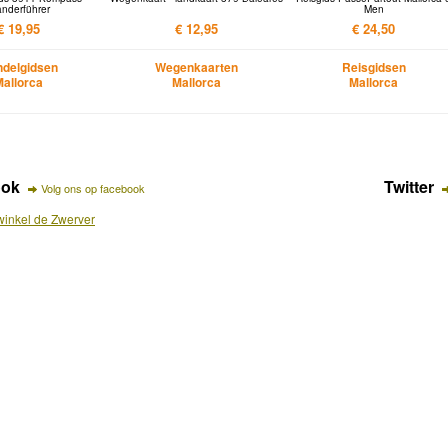
nderführer
Men
€ 19,95
€ 12,95
€ 24,50
delgidsen
Wegenkaarten
Reisgidsen
Mallorca
Mallorca
Mallorca
ook
Twitter
Volg ons op facebook
inkel de Zwerver