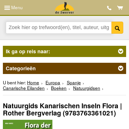
Menu
Ik ga op reis naar:
Categorieën
U bent hier:
Home
Europa
Spanje
Canarische Eilanden
Boeken
Natuurgidsen
Natuurgids Kanarischen Inseln Flora |
Rother Bergverlag
(9783763361021)