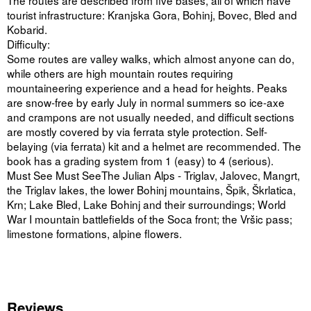
The routes are described from five bases, all of which have
tourist infrastructure: Kranjska Gora, Bohinj, Bovec, Bled and
Kobarid.
Difficulty:
Some routes are valley walks, which almost anyone can do,
while others are high mountain routes requiring
mountaineering experience and a head for heights. Peaks
are snow-free by early July in normal summers so ice-axe
and crampons are not usually needed, and difficult sections
are mostly covered by via ferrata style protection. Self-
belaying (via ferrata) kit and a helmet are recommended. The
book has a grading system from 1 (easy) to 4 (serious).
Must See Must SeeThe Julian Alps - Triglav, Jalovec, Mangrt,
the Triglav lakes, the lower Bohinj mountains, Špik, Škrlatica,
Krn; Lake Bled, Lake Bohinj and their surroundings; World
War I mountain battlefields of the Soca front; the Vršic pass;
limestone formations, alpine flowers.
Reviews