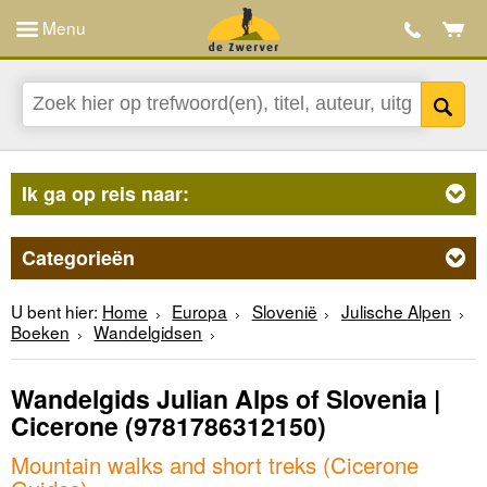
Menu
Ik ga op reis naar:
Categorieën
U bent hier:
Home
Europa
Slovenië
Julische Alpen
Boeken
Wandelgidsen
Wandelgids Julian Alps of Slovenia |
Cicerone
(9781786312150)
Mountain walks and short treks (Cicerone