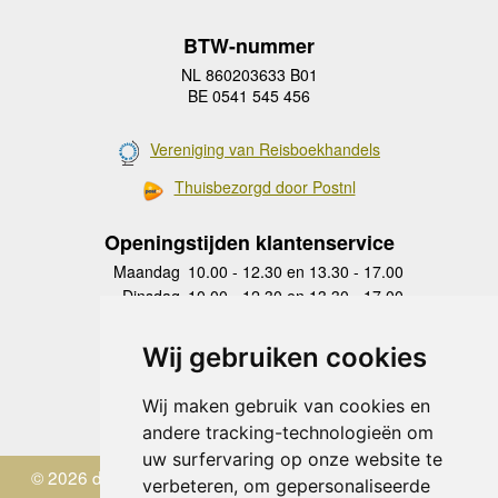
BTW-nummer
NL 860203633 B01
BE 0541 545 456
Vereniging van Reisboekhandels
Thuisbezorgd door Postnl
Openingstijden klantenservice
Maandag
10.00 - 12.30 en 13.30 - 17.00
Dinsdag
10.00 - 12.30 en 13.30 - 17.00
Woensdag
10.00 - 12.30 en 13.30 - 17.00
Donderdag
10.00 - 12.30 en 13.30 - 17.00
Wij gebruiken cookies
Vrijdag
10.00 - 12.30 en 13.30 - 17.00
Zaterdag
gesloten
Wij maken gebruik van cookies en
Zondag
gesloten
andere tracking-technologieën om
uw surfervaring op onze website te
© 2026 de Zwerver
verbeteren, om gepersonaliseerde