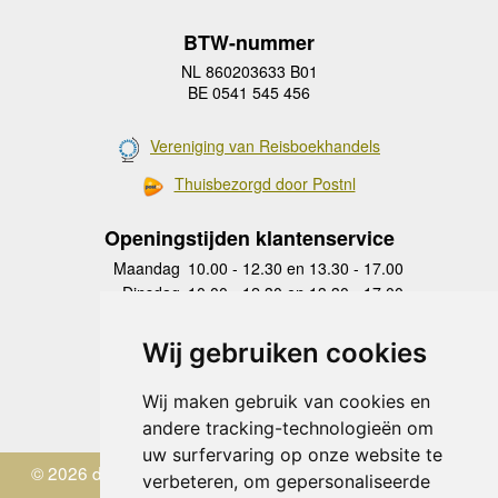
BTW-nummer
NL 860203633 B01
BE 0541 545 456
Vereniging van Reisboekhandels
Thuisbezorgd door Postnl
Openingstijden klantenservice
Maandag
10.00 - 12.30 en 13.30 - 17.00
Dinsdag
10.00 - 12.30 en 13.30 - 17.00
Woensdag
10.00 - 12.30 en 13.30 - 17.00
Donderdag
10.00 - 12.30 en 13.30 - 17.00
Wij gebruiken cookies
Vrijdag
10.00 - 12.30 en 13.30 - 17.00
Zaterdag
gesloten
Wij maken gebruik van cookies en
Zondag
gesloten
andere tracking-technologieën om
uw surfervaring op onze website te
© 2026 de Zwerver
verbeteren, om gepersonaliseerde