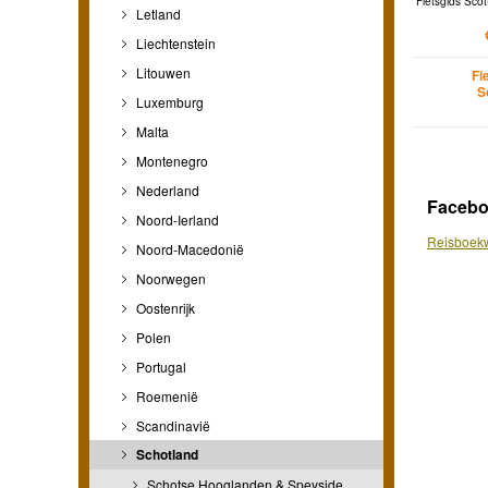
Fietsgids Scot
Letland
Liechtenstein
Litouwen
Fi
S
Luxemburg
Malta
Montenegro
Nederland
Faceb
Noord-Ierland
Reisboekw
Noord-Macedonië
Noorwegen
Oostenrijk
Polen
Portugal
Roemenië
Scandinavië
Schotland
Schotse Hooglanden & Speyside