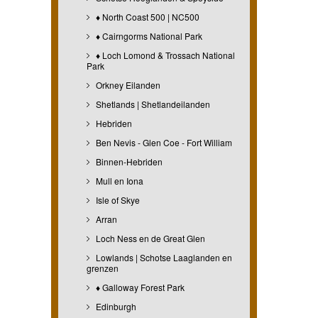
♦ North Coast 500 | NC500
♦ Cairngorms National Park
♦ Loch Lomond & Trossach National
Park
Orkney Eilanden
Shetlands | Shetlandeilanden
Hebriden
Ben Nevis - Glen Coe - Fort William
Binnen-Hebriden
Mull en Iona
Isle of Skye
Arran
Loch Ness en de Great Glen
Lowlands | Schotse Laaglanden en
grenzen
♦ Galloway Forest Park
Edinburgh