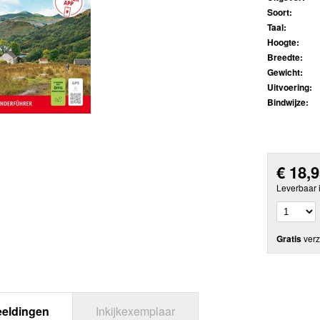
Soort:
Taal:
Hoogte:
Breedte:
Gewicht:
Uitvoering:
Bindwijze:
€
18,
Leverbaar 
Gratis
verz
eeldingen
Inkijkexemplaar