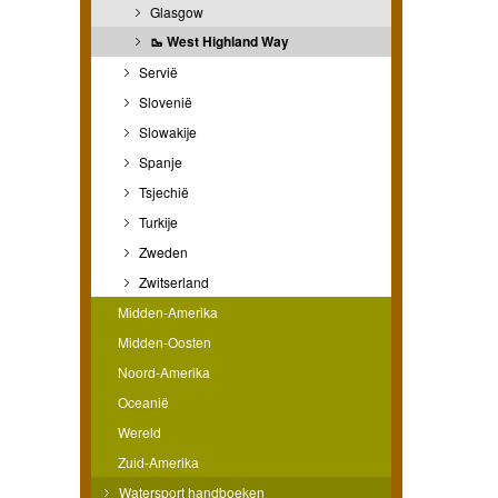
Glasgow
🥾 West Highland Way
Servië
Slovenië
Slowakije
Spanje
Tsjechië
Turkije
Zweden
Zwitserland
Midden-Amerika
Midden-Oosten
Noord-Amerika
Oceanië
Wereld
Zuid-Amerika
Watersport handboeken