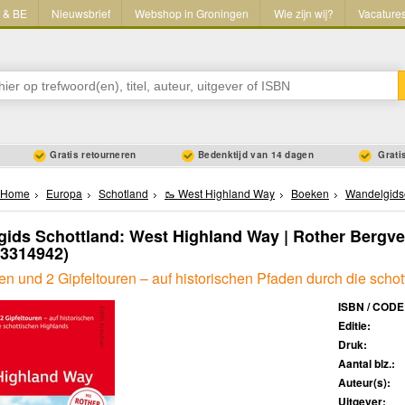
L & BE
Nieuwsbrief
Webshop in Groningen
Wie zijn wij?
Vacature
Gratis retourneren
Bedenktijd van 14 dagen
Gratis
Home
Europa
Schotland
🥾 West Highland Way
Boeken
Wandelgids
ids Schottland: West Highland Way | Rother Bergve
63314942)
n und 2 Gipfeltouren – auf historischen Pfaden durch die scho
ISBN / CODE
Editie:
Druk:
Aantal blz.:
Auteur(s):
Uitgever: