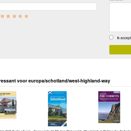
☆
☆
☆
☆
☆
Ik accep
ressant voor europa/schotland/west-highland-way