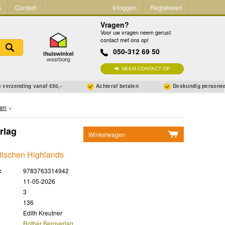
s
Contact
Inloggen
Registreren
Vragen?
Voor uw vragen neem gerust
contact met ons op!
050-312 69 50
NEEM CONTACT OP
 verzending vanaf €50,-
Achteraf betalen
Deskundig persone
en
rlag
Winkelwagen
Geen items in winkelwagen
ttischen Highlands
Ga naar winkelwagen
:
9783763314942
11-05-2026
3
136
Edith Kreutner
Rother Bergverlag