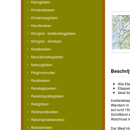
Kanogidsen
Kinderatlassen
Kinderreisgidsen
Kleurboeken
Klimgids - Klettersteiggidsen
Klimgids - Klimtopo
Kookboeken
Mountainbikegidsen
Natuurgidsen
Beschrij
Pelgrimsroutes
Reisboeken
Alle Et
Reisdagboeken
Etappen
Ideal f
Reisfotografiegidsen
Insiderwisse
Reisgidsen
Wandern in 
auf rund 15
Reishandboeken
Schottland 
Abschluss l
Reisinspiratieboeken
Reisverhalen
Der West Hi