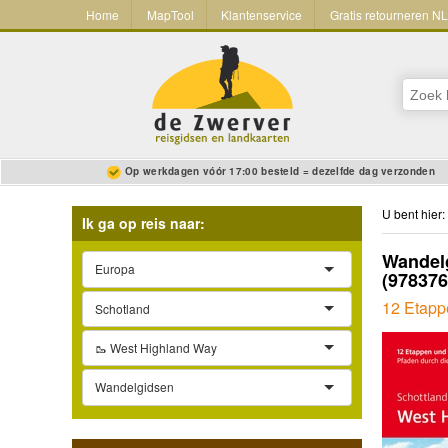
Home
MapTool
Klantenservice
Gratis retourneren N
Op werkdagen vóór 17:00 besteld = dezelfde dag verzonden
U bent hier:
Ik ga op reis naar:
Wandelg
Europa
(97837
12 Etappe
Schotland
🥾 West Highland Way
Wandelgidsen