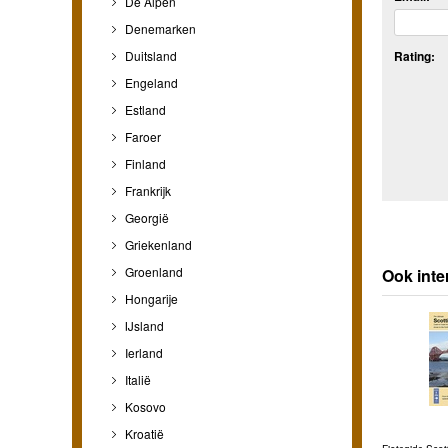
De Alpen
Denemarken
Duitsland
Rating:
Engeland
Estland
Faroer
Finland
Frankrijk
Georgië
Griekenland
Groenland
Ook inte
Hongarije
IJsland
Ierland
Italië
Kosovo
Kroatië