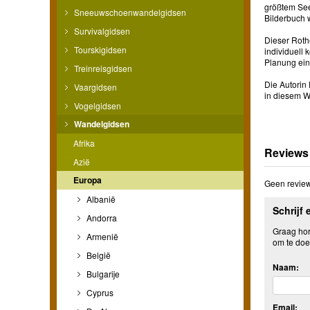
größtem See
Sneeuwschoenwandelgidsen
Bilderbuch 
Survivalgidsen
Dieser Roth
Tourskigidsen
individuell
Planung einf
Treinreisgidsen
Die Autorin
Vaargidsen
in diesem W
Vogelgidsen
Wandelgidsen
Afrika
Reviews
Azië
Europa
Geen review
Albanië
Schrijf 
Andorra
Graag hore
Armenië
om te doe
België
Naam:
Bulgarije
Cyprus
Email: