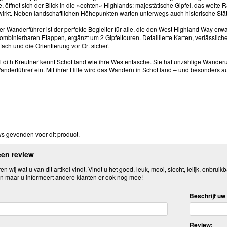
, öffnet sich der Blick in die »echten« Highlands: majestätische Gipfel, das weit
wirkt. Neben landschaftlichen Höhepunkten warten unterwegs auch historische Stä
er Wanderführer ist der perfekte Begleiter für alle, die den West Highland Way erw
 kombinierbaren Etappen, ergänzt um 2 Gipfeltouren. Detaillierte Karten, verläss
ach und die Orientierung vor Ort sicher.
 Edith Kreutner kennt Schottland wie ihre Westentasche. Sie hat unzählige Wande
anderführer ein. Mit ihrer Hilfe wird das Wandern in Schottland – und besonders 
s gevonden voor dit product.
een review
n wij wat u van dit artikel vindt. Vindt u het goed, leuk, mooi, slecht, lelijk, onbruikb
n maar u informeert andere klanten er ook nog mee!
Beschrijf uw 
Review: