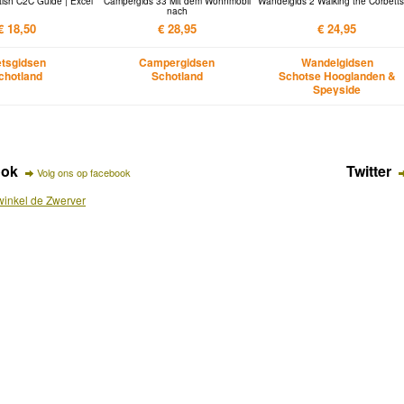
tish C2C Guide | Excel
Campergids 33 Mit dem Wohnmobil
Wandelgids 2 Walking the Corbetts
nach
€ 18,50
€ 28,95
€ 24,95
etsgidsen
Campergidsen
Wandelgidsen
chotland
Schotland
Schotse Hooglanden &
Speyside
ook
Twitter
Volg ons op facebook
inkel de Zwerver