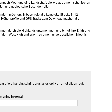
e Rannoch Moor und eine Landschaft, die wie aus einem schottischen
tten und geologische Besonderheiten.
andern möchten. Er beschreibt die komplette Strecke in 12
liche Höhenprofile und GPS-Tracks zum Download machen die
rungen durch die Highlands unternommen und bringt ihre Erfahrung
auf dem West Highland Way – zu einem unvergesslichen Erlebnis.
aar of erg handig: schrijf gerust alles op! Het is niet alleen leuk
mening in een zin: