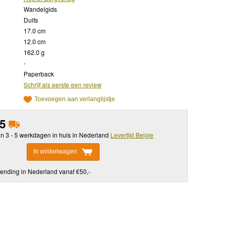
Wandelgids
Duits
17.0 cm
12.0 cm
162.0 g
-
Paperback
Schrijf als eerste een review
Toevoegen aan verlanglijstje
95
in 3 - 5 werkdagen in huis in Nederland
Levertijd Belgie
In winkelwagen
ending in Nederland vanaf €50,-