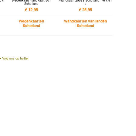
: V
Wegenkaart - landkaart 501
Wandkaart 20533 Schotland, 76 x 91
Schotland
c
€ 12,95
€ 25,95
Wegenkaarten
Wandkaarten van landen
Schotland
Schotland
Volg ons op twitter