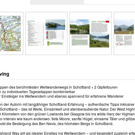
ving
appen des berühmtesten Weitwanderwegs in Schottland + 2 Gipfeltouren
 zu individuellen Tagesetappen kombinierbar
ür Einsteiger ins Weitwandern und ebenso spannend für erfahrene Wanderer
n der Autorin mit langjähriger Schottland-Erfahrung – authentische Tipps inklusive
Schottland – das ist Weite, Einsamkeit und atemberaubende Natur. Der West High
0 Kilometern von den grünen Lowlands bei Glasgow bis ins wilde Herz der Highlan
so intensiv wie kaum anderswo: tiefe Moore, sanfte Hügel, einsame Täler und gli
ockt die Besteigung des Ben Nevis, des höchsten Bergs in Schottland.
ghland Way gilt als idealer Einstieg ins Weitwandern – und begeistert zugleich e