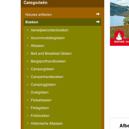
Categorieën
Nieuwe artikelen
Boeken
Aanwijswoordenboeken
Accommodatiegidsen
Atlassen
Bed and Breakfast Gidsen
Bergsporthandboeken
Campergidsen
Camperhandboeken
Campinggidsen
Duikgidsen
Fietsatlassen
Fietsgidsen
Fotoboeken
Historische Atlassen
Afb