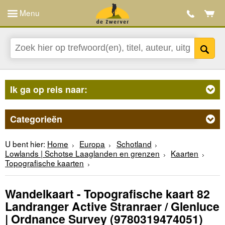
Menu
Ik ga op reis naar:
Categorieën
U bent hier:
Home
Europa
Schotland
Lowlands | Schotse Laaglanden en grenzen
Kaarten
Topografische kaarten
Wandelkaart - Topografische kaart 82
Landranger Active Stranraer / Glenluce
| Ordnance Survey
(9780319474051)