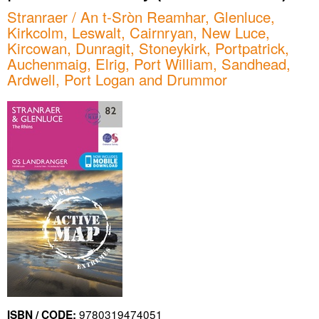
Stranraer / An t-Sròn Reamhar, Glenluce,
Kirkcolm, Leswalt, Cairnryan, New Luce,
Kircowan, Dunragit, Stoneykirk, Portpatrick,
Auchenmaig, Elrig, Port William, Sandhead,
Ardwell, Port Logan and Drummor
9780319474051
ISBN / CODE: