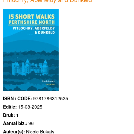
9781786312525
ISBN / CODE:
15-08-2025
Editie:
1
Druk:
96
Aantal blz.:
Nicole Bukaty
Auteur(s):