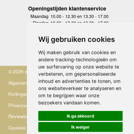
Openingstijden klantenservice
Maandag
10.00 - 12.30 en 13.30 - 17.00
Dinsdag
10.00 - 12.30 en 13.30 - 17.00
Woensdag
10.00 - 12.30 en 13.30 - 17.00
Donderdag
10.00 - 12.30 en 13.30 - 17.00
Wij gebruiken cookies
Vrijdag
10.00 - 12.30 en 13.30 - 17.00
Zaterdag
gesloten
Wij maken gebruik van cookies en
Zondag
gesloten
andere tracking-technologieën om
uw surfervaring op onze website te
© 2026 de Zwerver
verbeteren, om gepersonaliseerde
inhoud en advertenties te tonen, om
Algemene Voorwaarden
ons websiteverkeer te analyseren en
Kortingscode
om te begrijpen waar onze
bezoekers vandaan komen.
Privacyverklaring
Reviewbeleid
Ik ga akkoord
Cookies
Ik weiger