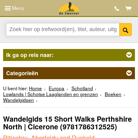
Menu
Ik ga op reis naar:
Categorieën
U bent hier:
Home
Europa
Schotland
Lowlands | Schotse Laaglanden en grenzen
Boeken
Wandelgidsen
Wandelgids 15 Short Walks Perthshire
North | Cicerone
(9781786312525)
Pitlochry, Aberfeldy and Dunkeld