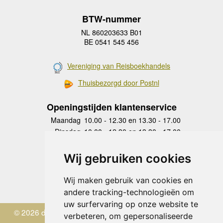
BTW-nummer
NL 860203633 B01
BE 0541 545 456
Vereniging van Reisboekhandels
Thuisbezorgd door Postnl
Openingstijden klantenservice
Maandag
10.00 - 12.30 en 13.30 - 17.00
Dinsdag
10.00 - 12.30 en 13.30 - 17.00
Woensdag
10.00 - 12.30 en 13.30 - 17.00
Donderdag
10.00 - 12.30 en 13.30 - 17.00
Wij gebruiken cookies
Vrijdag
10.00 - 12.30 en 13.30 - 17.00
Zaterdag
gesloten
Wij maken gebruik van cookies en
Zondag
gesloten
andere tracking-technologieën om
uw surfervaring op onze website te
© 2026 de Zwerver
verbeteren, om gepersonaliseerde