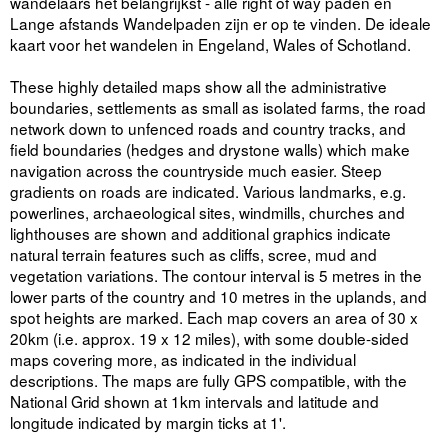
wandelaars het belangrijkst - alle right of way paden en
Lange afstands Wandelpaden zijn er op te vinden. De ideale
kaart voor het wandelen in Engeland, Wales of Schotland.
These highly detailed maps show all the administrative
boundaries, settlements as small as isolated farms, the road
network down to unfenced roads and country tracks, and
field boundaries (hedges and drystone walls) which make
navigation across the countryside much easier. Steep
gradients on roads are indicated. Various landmarks, e.g.
powerlines, archaeological sites, windmills, churches and
lighthouses are shown and additional graphics indicate
natural terrain features such as cliffs, scree, mud and
vegetation variations. The contour interval is 5 metres in the
lower parts of the country and 10 metres in the uplands, and
spot heights are marked. Each map covers an area of 30 x
20km (i.e. approx. 19 x 12 miles), with some double-sided
maps covering more, as indicated in the individual
descriptions. The maps are fully GPS compatible, with the
National Grid shown at 1km intervals and latitude and
longitude indicated by margin ticks at 1'.