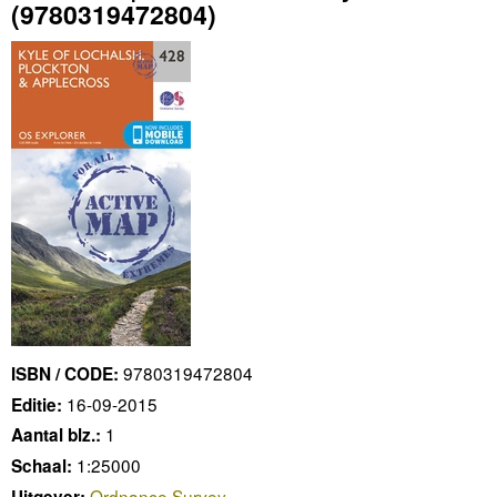
(9780319472804)
9780319472804
ISBN / CODE:
16-09-2015
Editie:
1
Aantal blz.:
1:25000
Schaal:
Ordnance Survey
Uitgever: