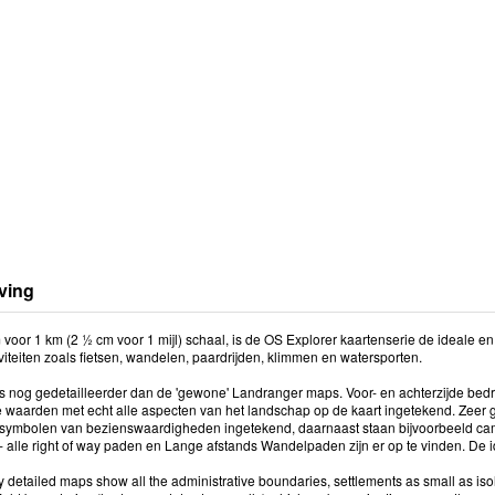
ving
m voor 1 km (2 ½ cm voor 1 mijl) schaal, is de OS Explorer kaartenserie de ideale 
viteiten zoals fietsen, wandelen, paardrijden, klimmen en watersporten.
is nog gedetailleerder dan de 'gewone' Landranger maps. Voor- en achterzijde be
 waarden met echt alle aspecten van het landschap op de kaart ingetekend. Zeer g
e symbolen van bezienswaardigheden ingetekend, daarnaast staan bijvoorbeeld ca
 - alle right of way paden en Lange afstands Wandelpaden zijn er op te vinden. De
y detailed maps show all the administrative boundaries, settlements as small as is