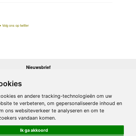
Volg ons op twitter
Nieuwsbrief
.30 - 17.00
Op de hoogte blijven van nieuwe reisgidsen,
travelgadgets en kaarten? Geef u op voor onze
.30 - 17.00
ookies
nieuwsbrief. U ontvangt de nieuwsbrief 1x per maand.
.30 - 17.00
.30 - 17.00
Bekijk hier onze laatste nieuwsbrief:
.30 - 17.00
cookies en andere tracking-technologieën om uw
Onze laatste Nieuwsbrief
bsite te verbeteren, om gepersonaliseerde inhoud en
om ons websiteverkeer te analyseren en om te
Inschrijven
zoekers vandaan komen.
Ik ga akkoord