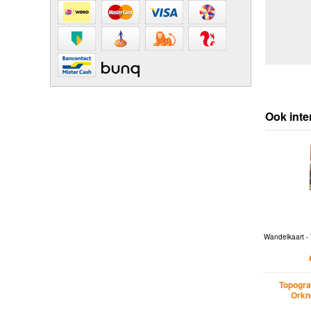
Ook inte
Wandelkaart - 
Topogra
Orkn