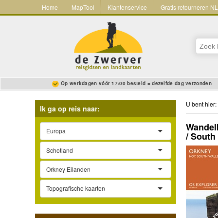
Home
MapTool
Klantenservice
Gratis retourneren N
Op werkdagen vóór 17:00 besteld = dezelfde dag verzonden
U bent hier:
Ik ga op reis naar:
Wandelk
Europa
/ South
Schotland
Orkney Eilanden
Topografische kaarten