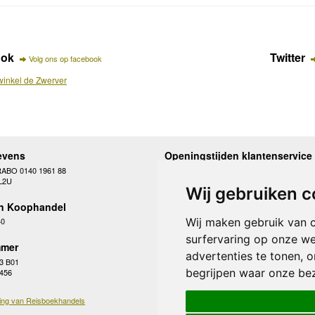
ook
Twitter
Volg ons op facebook
inkel de Zwerver
evens
Openingstijden klantenservice
RABO 0140 1961 88
Maandag
10.00 - 12.30 en 13
L2U
Dinsdag
10.00 - 12.30 en 13
Wij gebruiken c
Woensdag
10.00 - 12.30 en 13
n Koophandel
Donderdag
10.00 - 12.30 en 13
Vrijdag
10.00 - 12.30 en 13
Wij maken gebruik van 
40
Zaterdag
gesloten
surfervaring op onze we
Zondag
gesloten
mer
advertenties te tonen, 
3 B01
begrijpen waar onze be
 456
ing van Reisboekhandels