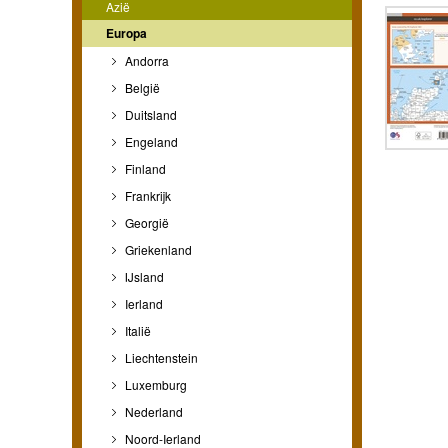
Azië
Europa
Andorra
België
Duitsland
Engeland
Finland
Frankrijk
Georgië
Griekenland
IJsland
Ierland
Italië
Liechtenstein
Luxemburg
Nederland
Noord-Ierland