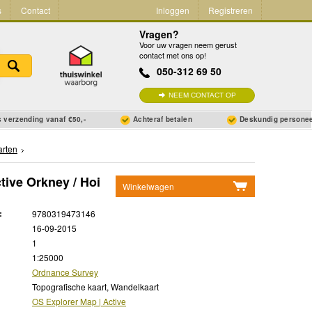
s
Contact
Inloggen
Registreren
Vragen?
Voor uw vragen neem gerust
contact met ons op!
050-312 69 50
NEEM CONTACT OP
 verzending vanaf €50,-
Achteraf betalen
Deskundig persone
arten
tive Orkney / Hoi
Winkelwagen
Geen items in winkelwagen
:
9780319473146
Ga naar winkelwagen
16-09-2015
1
1:25000
Ordnance Survey
Topografische kaart, Wandelkaart
OS Explorer Map | Active