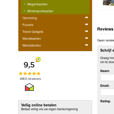
Wegenkaarten
Wintersportkaarten
Opruiming
Puzzels
Reviews
Travel Gadgets
Wandkaarten
Geen review
Wereldbollen
Schrijf 
Graag hore
om te doe
Naam:
Email:
Rating:
Veilig online betalen
Betaal veilig via uw eigen bankomgeving