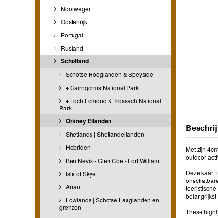
Noorwegen
Oostenrijk
Portugal
Rusland
Schotland
Schotse Hooglanden & Speyside
♦ Cairngorms National Park
♦ Loch Lomond & Trossach National
Park
Orkney Eilanden
Beschrij
Shetlands | Shetlandeilanden
Hebriden
Met zijn 4c
outdoor-acti
Ben Nevis - Glen Coe - Fort William
Deze kaart 
Isle of Skye
onschatbare
Arran
toeristisch
belangrijkst
Lowlands | Schotse Laaglanden en
grenzen
These highl