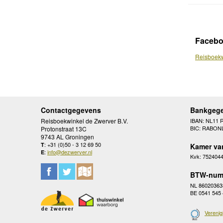
Faceb
Reisboekw
Contactgegevens
Bankgeg
Reisboekwinkel de Zwerver B.V.
IBAN: NL11 
BIC: RABON
Protonstraat 13C
9743 AL Groningen
: +31 (0)50 - 3 12 69 50
T
Kamer va
:
info@dezwerver.nl
E
Kvk: 752404
BTW-num
NL 86020363
BE 0541 545
Verenig