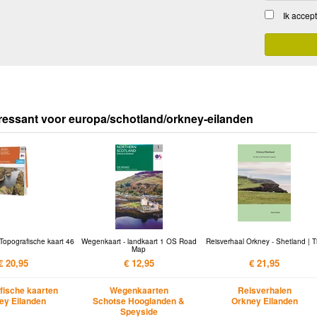
Ik accep
ressant voor europa/schotland/orkney-eilanden
Topografische kaart 46
Wegenkaart - landkaart 1 OS Road
Reisverhaal Orkney - Shetland | Ti
Map
€ 20,95
€ 12,95
€ 21,95
fische kaarten
Wegenkaarten
Reisverhalen
ey Eilanden
Schotse Hooglanden &
Orkney Eilanden
Speyside