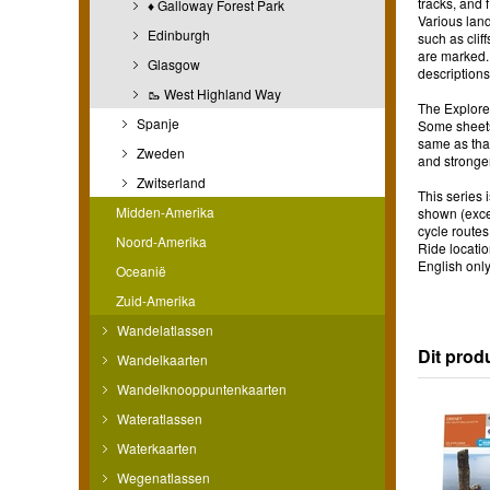
tracks, and
♦ Galloway Forest Park
Various land
Edinburgh
such as clif
are marked. 
Glasgow
descriptions
🥾 West Highland Way
The Explorer
Spanje
Some sheets 
same as that
Zweden
and stronger
Zwitserland
This series 
Midden-Amerika
shown (excep
cycle route
Noord-Amerika
Ride locatio
English only
Oceanië
Zuid-Amerika
Wandelatlassen
Dit prod
Wandelkaarten
Wandelknooppuntenkaarten
Wateratlassen
Waterkaarten
Wegenatlassen