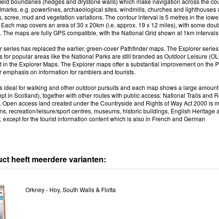
 field boundaries (hedges and drystone walls) which make navigation across the cou
marks, e.g. powerlines, archaeological sites, windmills, churches and lighthouses a
fs, scree, mud and vegetation variations. The contour interval is 5 metres in the low
Each map covers an area of 30 x 20km (i.e. approx. 19 x 12 miles), with some doub
. The maps are fully GPS compatible, with the National Grid shown at 1km intervals a
 series has replaced the earlier, green-cover Pathfinder maps. The Explorer serie
for popular areas like the National Parks are still branded as Outdoor Leisure (OL)
 in the Explorer Maps. The Explorer maps offer a substantial improvement on the Pat
 emphasis on information for ramblers and tourists.
is ideal for walking and other outdoor pursuits and each map shows a large amount of
t in Scotland), together with other routes with public access: National Trails and 
s. Open access land created under the Countryside and Rights of Way Act 2000 is m
ns, recreation/leisure/sport centres, museums, historic buildings, English Heritage a
, except for the tourist information content which is also in French and German
uct heeft meerdere varianten:
Orkney - Hoy, South Walls & Flotta