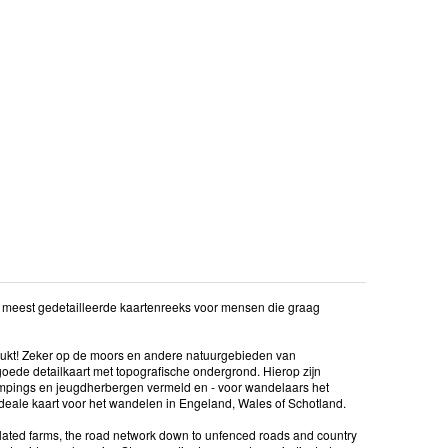
en meest gedetailleerde kaartenreeks voor mensen die graag
drukt! Zeker op de moors en andere natuurgebieden van
oede detailkaart met topografische ondergrond. Hierop zijn
mpings en jeugdherbergen vermeld en - voor wandelaars het
 ideale kaart voor het wandelen in Engeland, Wales of Schotland.
olated farms, the road network down to unfenced roads and country