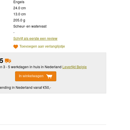
Engels
24.0 cm
13.0 cm
205.0 g
Scheur- en watervast
-
Schrijf als eerste een review
Toevoegen aan verlanglijstje
95
in 3 - 5 werkdagen in huis in Nederland
Levertijd Belgie
In winkelwagen
ending in Nederland vanaf €50,-