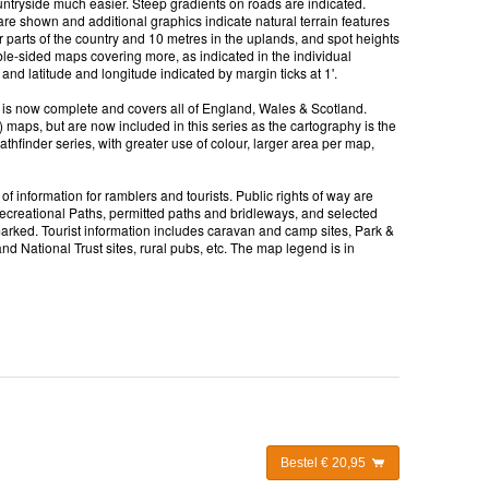
ntryside much easier. Steep gradients on roads are indicated.
re shown and additional graphics indicate natural terrain features
er parts of the country and 10 metres in the uplands, and spot heights
le-sided maps covering more, as indicated in the individual
nd latitude and longitude indicated by margin ticks at 1'.
s is now complete and covers all of England, Wales & Scotland.
 maps, but are now included in this series as the cartography is the
hfinder series, with greater use of colour, larger area per map,
 information for ramblers and tourists. Public rights of way are
Recreational Paths, permitted paths and bridleways, and selected
arked. Tourist information includes caravan and camp sites, Park &
nd National Trust sites, rural pubs, etc. The map legend is in
Bestel € 20,95