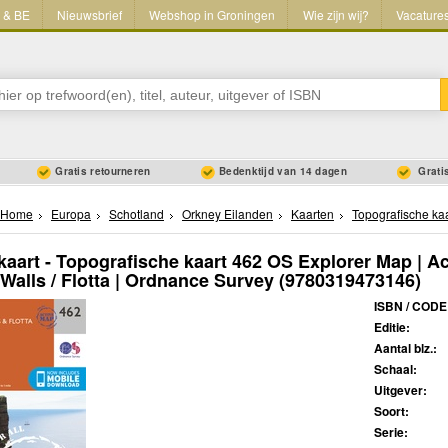
L & BE
Nieuwsbrief
Webshop in Groningen
Wie zijn wij?
Vacature
Gratis retourneren
Bedenktijd van 14 dagen
Gratis
Home
Europa
Schotland
Orkney Eilanden
Kaarten
Topografische ka
aart - Topografische kaart 462 OS Explorer Map | Ac
 Walls / Flotta | Ordnance Survey
(9780319473146)
ISBN / CODE
Editie:
Aantal blz.:
Schaal:
Uitgever:
Soort:
Serie: