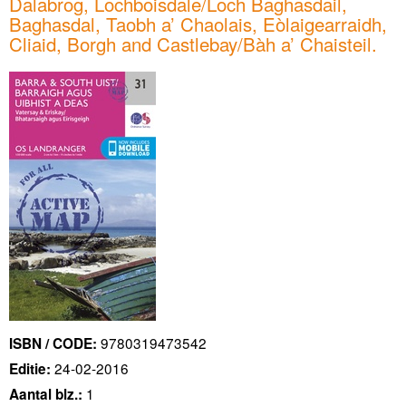
Dalabrog, Lochboisdale/Loch Baghasdail,
Baghasdal, Taobh a’ Chaolais, Eòlaigearraidh,
Cliaid, Borgh and Castlebay/Bàh a’ Chaisteil.
9780319473542
ISBN / CODE:
24-02-2016
Editie:
1
Aantal blz.: