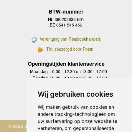
BTW-nummer
NL 860203633 B01
BE 0541 545 456
Vereniging van Reisboekhandels
Thuisbezorgd door Postnl
Openingstijden klantenservice
Maandag
10.00 - 12.30 en 13.30 - 17.00
Dinsdag
10.00 - 12.30 en 13.30 - 17.00
Woensdag
10.00 - 12.30 en 13.30 - 17.00
Donderdag
10.00 - 12.30 en 13.30 - 17.00
Wij gebruiken cookies
Vrijdag
10.00 - 12.30 en 13.30 - 17.00
Zaterdag
gesloten
Wij maken gebruik van cookies en
Zondag
gesloten
andere tracking-technologieën om
uw surfervaring op onze website te
© 2026 de Zwerver
verbeteren, om gepersonaliseerde