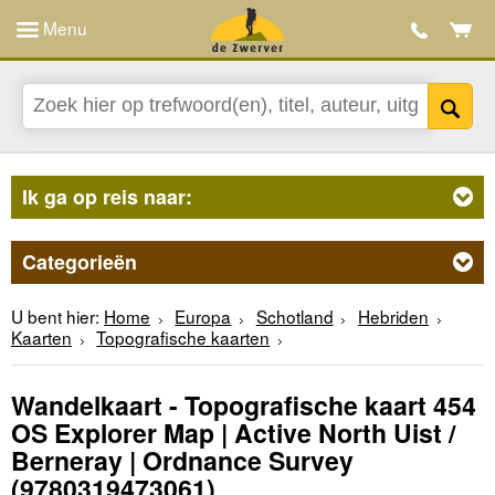
Menu
Ik ga op reis naar:
Categorieën
U bent hier:
Home
Europa
Schotland
Hebriden
Kaarten
Topografische kaarten
Wandelkaart - Topografische kaart 454
OS Explorer Map | Active North Uist /
Berneray | Ordnance Survey
(9780319473061)