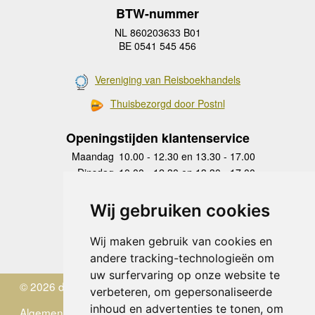
BTW-nummer
NL 860203633 B01
BE 0541 545 456
Vereniging van Reisboekhandels
Thuisbezorgd door Postnl
Openingstijden klantenservice
Maandag
10.00 - 12.30 en 13.30 - 17.00
Dinsdag
10.00 - 12.30 en 13.30 - 17.00
Woensdag
10.00 - 12.30 en 13.30 - 17.00
Donderdag
10.00 - 12.30 en 13.30 - 17.00
Wij gebruiken cookies
Vrijdag
10.00 - 12.30 en 13.30 - 17.00
Zaterdag
gesloten
Wij maken gebruik van cookies en
Zondag
gesloten
andere tracking-technologieën om
uw surfervaring op onze website te
© 2026 de Zwerver
verbeteren, om gepersonaliseerde
inhoud en advertenties te tonen, om
Algemene Voorwaarden