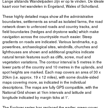
Lange afstands Wandelpaden zijn er op te vinden. De ideale
kaart voor het wandelen in Engeland, Wales of Schotland.
These highly detailed maps show all the administrative
boundaries, settlements as small as isolated farms, the road
network down to unfenced roads and country tracks, and
field boundaries (hedges and drystone walls) which make
navigation across the countryside much easier. Steep
gradients on roads are indicated. Various landmarks, e.g.
powerlines, archaeological sites, windmills, churches and
lighthouses are shown and additional graphics indicate
natural terrain features such as cliffs, scree, mud and
vegetation variations. The contour interval is 5 metres in the
lower parts of the country and 10 metres in the uplands, and
spot heights are marked. Each map covers an area of 30 x
20km (i.e. approx. 19 x 12 miles), with some double-sided
maps covering more, as indicated in the individual
descriptions. The maps are fully GPS compatible, with the
National Grid shown at 1km intervals and latitude and
longitude indicated by margin ticks at 1'.
The Explorer series has replaced the earlier, green-cover