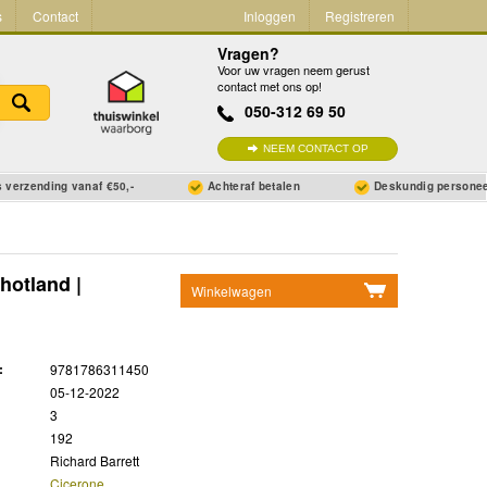
s
Contact
Inloggen
Registreren
Vragen?
Voor uw vragen neem gerust
contact met ons op!
050-312 69 50
NEEM CONTACT OP
 verzending vanaf €50,-
Achteraf betalen
Deskundig persone
hotland |
Winkelwagen
Geen items in winkelwagen
Ga naar winkelwagen
:
9781786311450
05-12-2022
3
192
Richard Barrett
Cicerone