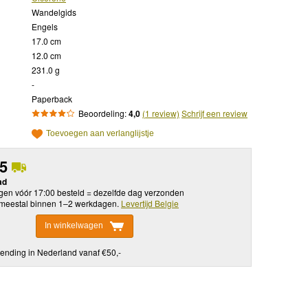
Wandelgids
Engels
17.0 cm
12.0 cm
231.0 g
-
Paperback
Beoordeling:
4,0
(1 review)
Schrijf een review
Toevoegen aan verlanglijstje
95
ad
en vóór 17:00 besteld = dezelfde dag verzonden
meestal binnen 1–2 werkdagen.
Levertijd Belgie
In winkelwagen
ending in Nederland vanaf €50,-