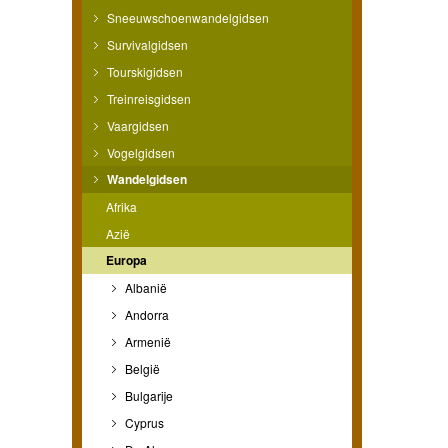
Sneeuwschoenwandelgidsen
Survivalgidsen
Tourskigidsen
Treinreisgidsen
Vaargidsen
Vogelgidsen
Wandelgidsen
Afrika
Azië
Europa
Albanië
Andorra
Armenië
België
Bulgarije
Cyprus