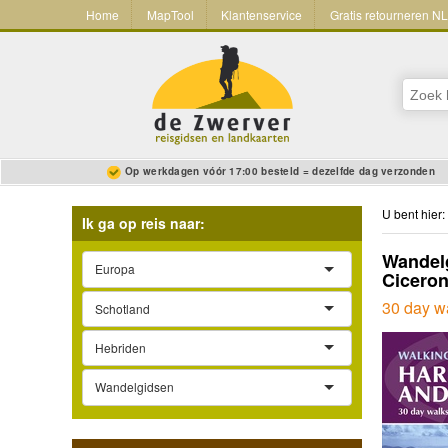
Home
MapTool
Klantenservice
Gratis retourneren N
Op werkdagen vóór 17:00 besteld = dezelfde dag verzonden
U bent hier:
Ik ga op reis naar:
Wandelg
Europa
Cicero
30 day wa
Schotland
Hebriden
Wandelgidsen