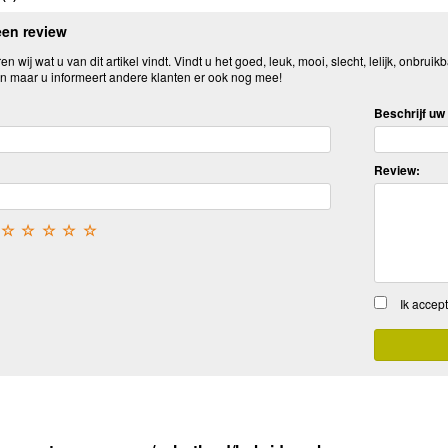
een review
n wij wat u van dit artikel vindt. Vindt u het goed, leuk, mooi, slecht, lelijk, onbruikb
n maar u informeert andere klanten er ook nog mee!
Beschrijf uw 
Review:
☆
☆
☆
☆
☆
Ik accep