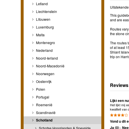
Letland
Uitstekende
Liechtenstein
This guidebo
Litouwen
and are easi
Luxemburg
Routes vary 
the stone ci
Malta
Montenegro
The routes t
of at least 
Nederland
Shiant Islan
trip on Harr
Noord-Ierland
Noord-Macedonië
Noorwegen
Oostenrijk
Reviews
Polen
Portugal
Lijkt een nu
Roemenië
Het lijkt mij
kwaliteit van
Scandinavië
Schotland
Vond u dit e
Ja (
0
)
-
Nee 
Schotse Hooglanden & Speyside