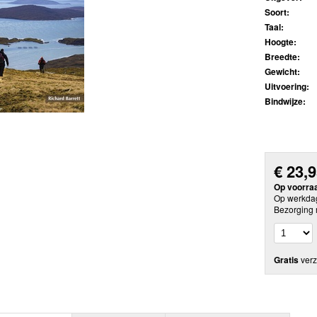
Soort:
Taal:
Hoogte:
Breedte:
Gewicht:
Uitvoering:
Bindwijze:
€
23,
Op voorra
Op werkdag
Bezorging 
Gratis
verz