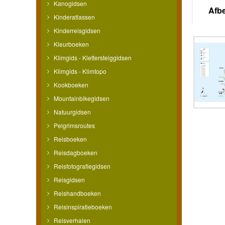
Kanogidsen
Afb
Kinderatlassen
Kinderreisgidsen
Kleurboeken
Klimgids - Klettersteiggidsen
Klimgids - Klimtopo
Kookboeken
Mountainbikegidsen
Natuurgidsen
Pelgrimsroutes
Reisboeken
Reisdagboeken
Reisfotografiegidsen
Reisgidsen
Reishandboeken
Reisinspiratieboeken
Reisverhalen