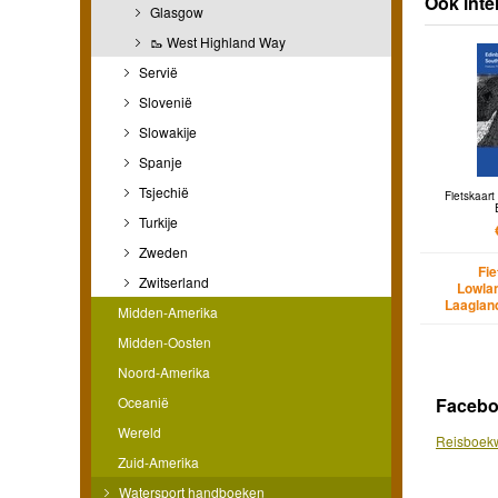
Ook inte
Glasgow
🥾 West Highland Way
Servië
Slovenië
Slowakije
Spanje
Tsjechië
Fietskaar
Turkije
Zweden
Fi
Zwitserland
Lowla
Laaglan
Midden-Amerika
Midden-Oosten
Noord-Amerika
Faceb
Oceanië
Wereld
Reisboekw
Zuid-Amerika
Watersport handboeken