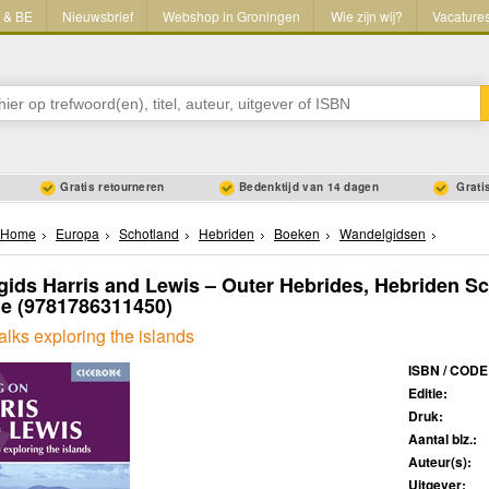
L & BE
Nieuwsbrief
Webshop in Groningen
Wie zijn wij?
Vacature
Gratis retourneren
Bedenktijd van 14 dagen
Gratis
Home
Europa
Schotland
Hebriden
Boeken
Wandelgidsen
ids Harris and Lewis – Outer Hebrides, Hebriden Sc
ne
(9781786311450)
lks exploring the islands
ISBN / CODE
Editie:
Druk:
Aantal blz.:
Auteur(s):
Uitgever: