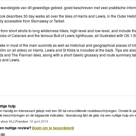
 wandelgids van dit geweldige gebied. goed beschreven met veel praktische informa
ok describes 30 day walks all over the Isles of Harris and Lewis, in the Outer Hebr
ly accessible from Stornaway or Tarbet.
from short strolls to long wilderness hikes, high-level and low-level, and include t
rcles of Calanais and the famous Butt of Lewis lighthouse, all illustrated with OS 
ake in most of the main summits as well as historical and geographical places of interes
150m on all sides) on Harris, Lewis and St Kilda is included at the back. Tips are a
ds and The Flannan Isles, along with a short Gaelic glossary and route summary tab
is and Lewis.
ttige hulp
 een handig en interessant gidsje met een 30-tal verschillende routebeschrijvingen. Omdat ik 
 de beschrijvingen en de bijgaande indicaties. Vooralsnog lijkt de gids mij een nuttige hulp o
door H.J.Franken
18 april 2019
en nuttige review? (
login om te beoordelen
)
(
0
)