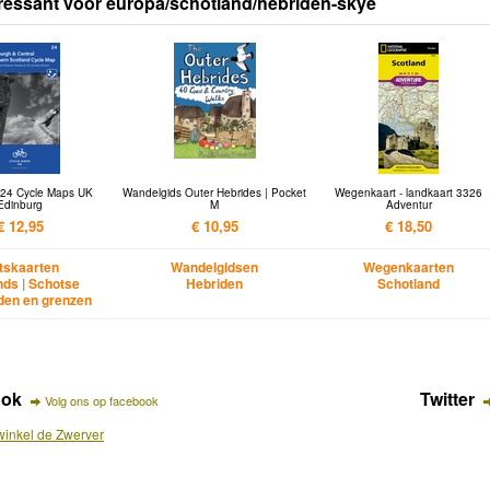
ressant voor europa/schotland/hebriden-skye
t 24 Cycle Maps UK
Wandelgids Outer Hebrides | Pocket
Wegenkaart - landkaart 3326
Edinburg
M
Adventur
€ 12,95
€ 10,95
€ 18,50
etskaarten
Wandelgidsen
Wegenkaarten
nds | Schotse
Hebriden
Schotland
den en grenzen
ook
Twitter
Volg ons op facebook
inkel de Zwerver