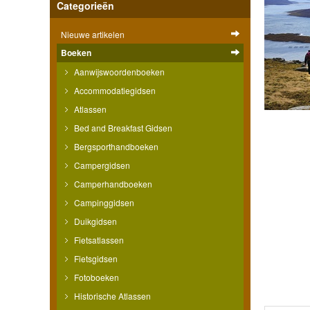
Categorieën
Nieuwe artikelen
Boeken
Aanwijswoordenboeken
Accommodatiegidsen
Atlassen
Bed and Breakfast Gidsen
Bergsporthandboeken
Campergidsen
Camperhandboeken
Campinggidsen
Duikgidsen
Fietsatlassen
Fietsgidsen
Fotoboeken
Historische Atlassen