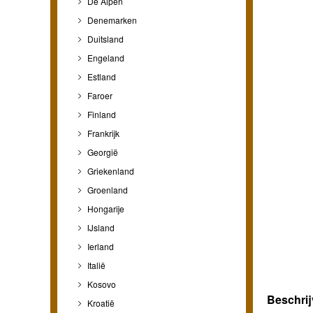
De Alpen
Denemarken
Duitsland
Engeland
Estland
Faroer
Finland
Frankrijk
Georgië
Griekenland
Groenland
Hongarije
IJsland
Ierland
Italië
Kosovo
Beschrij
Kroatië