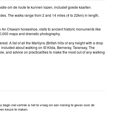
tie om de route te kunnen lopen, inclusief goede kaarten.
ides. The walks range from 2 and 14 miles (4 to 22km) in length,
he An Cliseam horseshoe, visits to ancient historic monuments like
1:50,000 maps and dramatic photography.
t. A list of all the Marilyns (British hills of any height with a drop
lso included about walking on St Kilda, Berneray, Taransay, The
le, and advice on practicalities to make the most out of any walking
pas begin mei vertrek is het te vroeg om een mening te geven over de
m een keuze te maken.