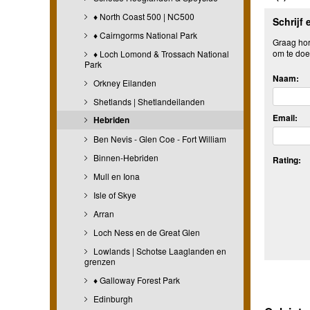
♦ North Coast 500 | NC500
Schrijf 
♦ Cairngorms National Park
Graag hore
om te doe
♦ Loch Lomond & Trossach National
Park
Naam:
Orkney Eilanden
Shetlands | Shetlandeilanden
Email:
Hebriden
Ben Nevis - Glen Coe - Fort William
Binnen-Hebriden
Rating:
Mull en Iona
Isle of Skye
Arran
Loch Ness en de Great Glen
Lowlands | Schotse Laaglanden en
grenzen
♦ Galloway Forest Park
Edinburgh