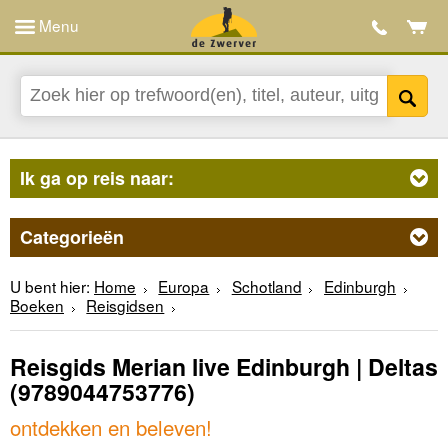
Menu
Ik ga op reis naar:
Categorieën
U bent hier:
Home
Europa
Schotland
Edinburgh
Boeken
Reisgidsen
Reisgids Merian live Edinburgh | Deltas
(9789044753776)
ontdekken en beleven!