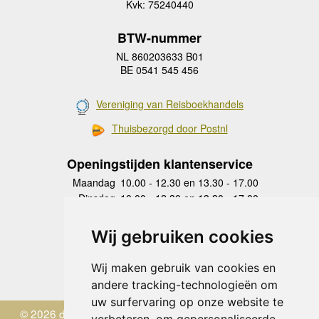
Kvk: 75240440
BTW-nummer
NL 860203633 B01
BE 0541 545 456
Vereniging van Reisboekhandels
Thuisbezorgd door Postnl
Openingstijden klantenservice
Maandag
10.00 - 12.30 en 13.30 - 17.00
Dinsdag
10.00 - 12.30 en 13.30 - 17.00
Woensdag
10.00 - 12.30 en 13.30 - 17.00
Donderdag
10.00 - 12.30 en 13.30 - 17.00
Wij gebruiken cookies
Vrijdag
10.00 - 12.30 en 13.30 - 17.00
Zaterdag
gesloten
Wij maken gebruik van cookies en
Zondag
gesloten
andere tracking-technologieën om
uw surfervaring op onze website te
© 2026 de Zwerver
verbeteren, om gepersonaliseerde