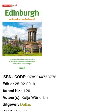
9789044753776
ISBN / CODE:
25-02-2019
Editie:
120
Aantal blz.:
Katja Wündrich
Auteur(s):
Deltas
Uitgever:
Reisgids