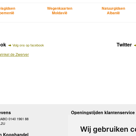
isgidsen
Wegenkaarten
Natuurgidsen
oemenië
Moldavië
Albanië
ook
Twitter
Volg ons op facebook
inkel de Zwerver
evens
Openingstijden klantenservice
RABO 0140 1961 88
Maandag
10.00 - 12.30 en 13
L2U
Dinsdag
10.00 - 12.30 en 13
Wij gebruiken c
Woensdag
10.00 - 12.30 en 13
n Koophandel
Donderdag
10.00 - 12.30 en 13