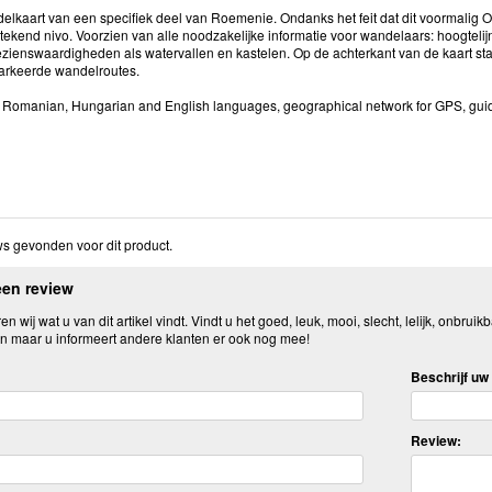
lkaart van een specifiek deel van Roemenie. Ondanks het feit dat dit voormalig Oos
stekend nivo. Voorzien van alle noodzakelijke informatie voor wandelaars: hoogteli
zienswaardigheden als watervallen en kastelen. Op de achterkant van de kaart staa
arkeerde wandelroutes.
Romanian, Hungarian and English languages, geographical network for GPS, guide 
s gevonden voor dit product.
een review
n wij wat u van dit artikel vindt. Vindt u het goed, leuk, mooi, slecht, lelijk, onbruikb
n maar u informeert andere klanten er ook nog mee!
Beschrijf uw 
Review: