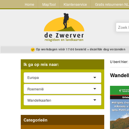
Home
MapTool
Klantenservice
Gratis retourneren N
Op werkdagen vóór 17:00 besteld = dezelfde dag verzonden
U bent hier:
Ik ga op reis naar:
Wandelk
Europa
Roemenië
Wandelkaarten
Categorieën