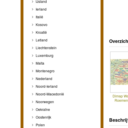
IJsland
Ierland
Italië
Kosovo
Kroatië
Letland
Overzich
Liechtenstein
Luxemburg
Malta
Montenegro
Nederland
Noord-Ierland
Noord-Macedonië
Dimap Wa
Roemeni
Noorwegen
Oekraïne
Oostenrijk
Beschrij
Polen