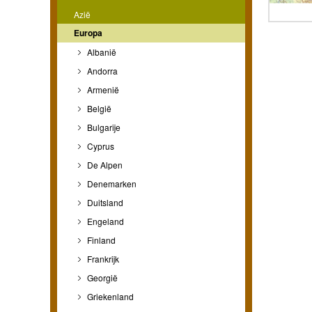
Azië
Europa
Albanië
Andorra
Armenië
België
Bulgarije
Cyprus
De Alpen
Denemarken
Duitsland
Engeland
Finland
Frankrijk
Georgië
Griekenland