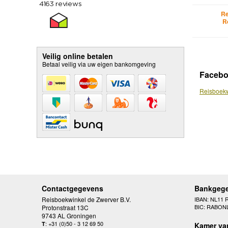
Re
R
Veilig online betalen
Betaal veilig via uw eigen bankomgeving
Faceb
Reisboekw
Contactgegevens
Bankgeg
Reisboekwinkel de Zwerver B.V.
IBAN: NL11 
BIC: RABON
Protonstraat 13C
9743 AL Groningen
: +31 (0)50 - 3 12 69 50
T
Kamer va