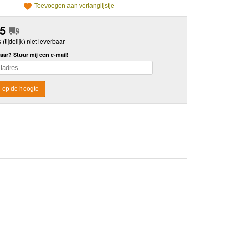
Toevoegen aan verlanglijstje
95
s (tijdelijk) niet leverbaar
aar? Stuur mij een e-mail!
 op de hoogte