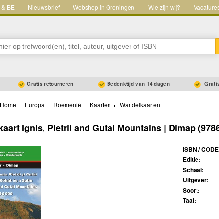
L & BE
Nieuwsbrief
Webshop in Groningen
Wie zijn wij?
Vacature
Gratis retourneren
Bedenktijd van 14 dagen
Gratis
Home
Europa
Roemenië
Kaarten
Wandelkaarten
aart Ignis, Pietrii and Gutai Mountains | Dimap
(978
ISBN / CODE
Editie:
Schaal:
Uitgever:
Soort:
Taal: