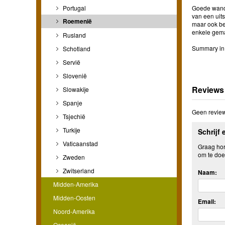
Goede wande
Portugal
van een uit
Roemenië
maar ook be
enkele gem
Rusland
Summary in 
Schotland
Servië
Slovenië
Reviews
Slowakije
Spanje
Geen review
Tsjechië
Turkije
Schrijf 
Vaticaanstad
Graag hore
om te doe
Zweden
Zwitserland
Naam:
Midden-Amerika
Midden-Oosten
Email:
Noord-Amerika
Oceanië