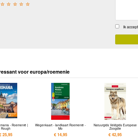
☆
☆
☆
☆
☆
Ik accep
ressant voor europa/roemenie
omania - Roemenië |
Wegenkaart - landkaart Roemenië -
Natuurgids Veldgids Europese
Rough
Mo
Zoogdie
€ 25,95
€ 14,95
€ 42,95