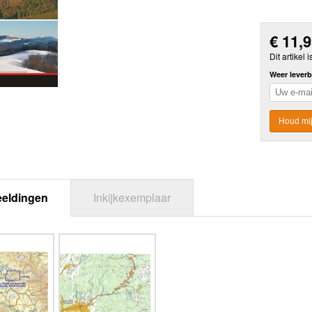
€
11,
Dit artikel i
Weer leverb
Houd mij
eeldingen
Inkijkexemplaar