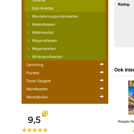
Rating:
Zuid-Amerika
Wandelknooppuntenkaarten
Wateratlassen
Waterkaarten
Wegenatlassen
Wegenkaarten
Wintersportkaarten
Opruiming
Ook inte
Puzzels
Travel Gadgets
Wandkaarten
Wereldbollen
Reisgids R