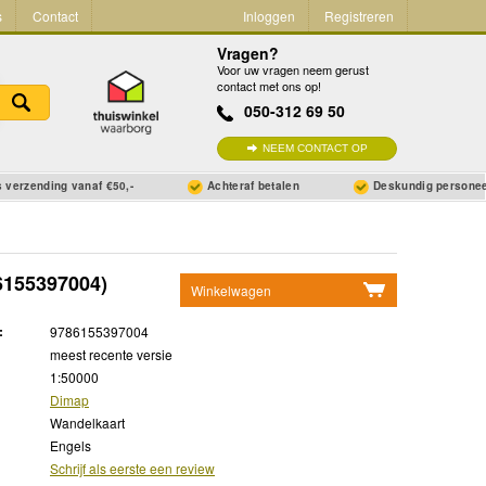
s
Contact
Inloggen
Registreren
Vragen?
Voor uw vragen neem gerust
contact met ons op!
050-312 69 50
NEEM CONTACT OP
 verzending vanaf €50,-
Achteraf betalen
Deskundig persone
6155397004)
Winkelwagen
Geen items in winkelwagen
:
9786155397004
Ga naar winkelwagen
meest recente versie
1:50000
Dimap
Wandelkaart
Engels
Schrijf als eerste een review