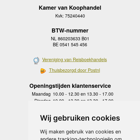
Kamer van Koophandel
Kvk: 75240440
BTW-nummer
NL 860203633 B01
BE 0541 545 456
Vereniging van Reisboekhandels
Thuisbezorgd door Postnl
Openingstijden klantenservice
Maandag
10.00 - 12.30 en 13.30 - 17.00
Dinsdag
10.00 - 12.30 en 13.30 - 17.00
Woensdag
10.00 - 12.30 en 13.30 - 17.00
Donderdag
10.00 - 12.30 en 13.30 - 17.00
Wij gebruiken cookies
Vrijdag
10.00 - 12.30 en 13.30 - 17.00
Zaterdag
gesloten
Wij maken gebruik van cookies en
Zondag
gesloten
andere tracking-technologieën om