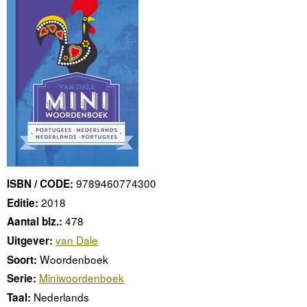
9789460774300
ISBN / CODE:
2018
Editie:
478
Aantal blz.:
van Dale
Uitgever:
Woordenboek
Soort:
Miniwoordenboek
Serie:
Nederlands
Taal: