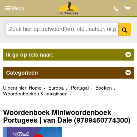
Menu
Ik ga op reis naar:
Categorieën
U bent hier:
Home
Europa
Portugal
Boeken
Woordenboeken & Taalgidsen
Woordenboek Miniwoordenboek
Portugees | van Dale
(9789460774300)