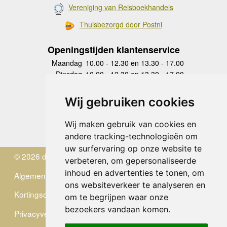
Vereniging van Reisboekhandels
Thuisbezorgd door Postnl
Openingstijden klantenservice
Maandag
10.00 - 12.30 en 13.30 - 17.00
Dinsdag
10.00 - 12.30 en 13.30 - 17.00
Woensdag
10.00 - 12.30 en 13.30 - 17.00
Donderdag
10.00 - 12.30 en 13.30 - 17.00
Wij gebruiken cookies
Vrijdag
10.00 - 12.30 en 13.30 - 17.00
Zaterdag
gesloten
Wij maken gebruik van cookies en
Zondag
gesloten
andere tracking-technologieën om
uw surfervaring op onze website te
© 2026 de Zwerver
verbeteren, om gepersonaliseerde
inhoud en advertenties te tonen, om
Algemene Voorwaarden
ons websiteverkeer te analyseren en
Kortingscode
om te begrijpen waar onze
bezoekers vandaan komen.
Privacyverklaring