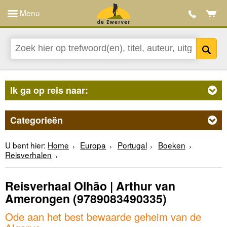
Menu
Ik ga op reis naar:
Categorieën
U bent hier:
Home
Europa
Portugal
Boeken
Reisverhalen
Reisverhaal Olhão | Arthur van
Amerongen
(9789083490335)
Ode aan het best bewaarde geheim van de