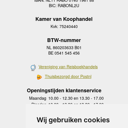
IBAN: NL11 RABO 0140 1961 88
BIC: RABONL2U
Kamer van Koophandel
Kvk: 75240440
BTW-nummer
NL 860203633 B01
BE 0541 545 456
Vereniging van Reisboekhandels
Thuisbezorgd door Postnl
Openingstijden klantenservice
Maandag
10.00 - 12.30 en 13.30 - 17.00
Dinsdag
10.00 - 12.30 en 13.30 - 17.00
Woensdag
10.00 - 12.30 en 13.30 - 17.00
Donderdag
10.00 - 12.30 en 13.30 - 17.00
Wij gebruiken cookies
Vrijdag
10.00 - 12.30 en 13.30 - 17.00