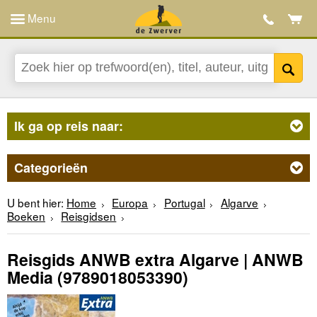
Menu
Ik ga op reis naar:
Categorieën
U bent hier:
Home
Europa
Portugal
Algarve
Boeken
Reisgidsen
Reisgids ANWB extra Algarve | ANWB
Media
(9789018053390)