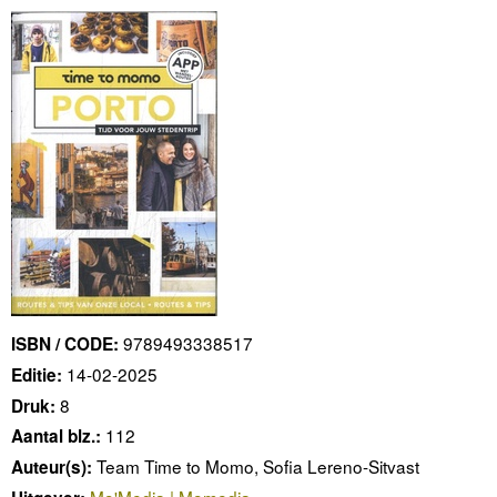
9789493338517
ISBN / CODE:
14-02-2025
Editie:
8
Druk:
112
Aantal blz.:
Team Time to Momo, Sofia Lereno-Sitvast
Auteur(s):
Mo'Media | Momedia