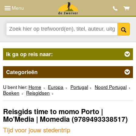
Menu
Ik ga op reis naar:
Categorieën
U bent hier:
Home
Europa
Portugal
Noord Portugal
Boeken
Reisgidsen
Reisgids time to momo Porto |
Mo'Media | Momedia
(9789493338517)
Tijd voor jouw stedentrip