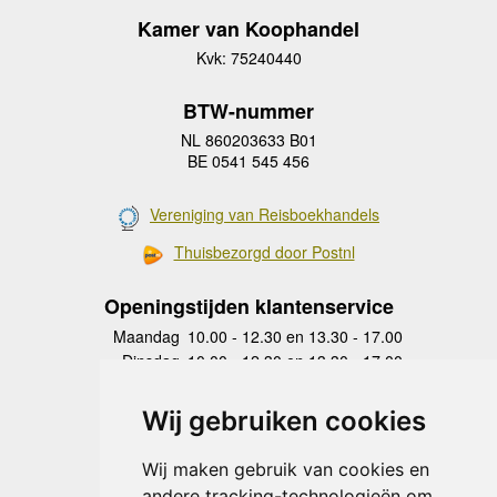
Kamer van Koophandel
Kvk: 75240440
BTW-nummer
NL 860203633 B01
BE 0541 545 456
Vereniging van Reisboekhandels
Thuisbezorgd door Postnl
Openingstijden klantenservice
Maandag
10.00 - 12.30 en 13.30 - 17.00
Dinsdag
10.00 - 12.30 en 13.30 - 17.00
Woensdag
10.00 - 12.30 en 13.30 - 17.00
Donderdag
10.00 - 12.30 en 13.30 - 17.00
Wij gebruiken cookies
Vrijdag
10.00 - 12.30 en 13.30 - 17.00
Zaterdag
gesloten
Wij maken gebruik van cookies en
Zondag
gesloten
andere tracking-technologieën om