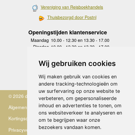
Vereniging van Reisboekhandels
Thuisbezorgd door Postnl
Openingstijden klantenservice
Maandag
10.00 - 12.30 en 13.30 - 17.00
Dinsdag
10.00 - 12.30 en 13.30 - 17.00
Woensdag
10.00 - 12.30 en 13.30 - 17.00
Donderdag
10.00 - 12.30 en 13.30 - 17.00
Wij gebruiken cookies
Vrijdag
10.00 - 12.30 en 13.30 - 17.00
Zaterdag
gesloten
Wij maken gebruik van cookies en
Zondag
gesloten
andere tracking-technologieën om
uw surfervaring op onze website te
© 2026 de Zwerver
verbeteren, om gepersonaliseerde
inhoud en advertenties te tonen, om
Algemene Voorwaarden
ons websiteverkeer te analyseren en
Kortingscode
om te begrijpen waar onze
bezoekers vandaan komen.
Privacyverklaring