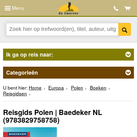
Menu
Ik ga op reis naar:
Categorieën
U bent hier:
Home
Europa
Polen
Boeken
Reisgidsen
Reisgids Polen | Baedeker NL
(9783829758758)