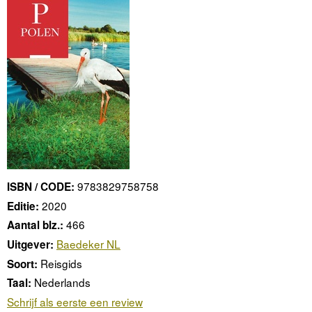
9783829758758
ISBN / CODE:
2020
Editie:
466
Aantal blz.:
Baedeker NL
Uitgever:
Reisgids
Soort:
Nederlands
Taal:
Schrijf als eerste een review