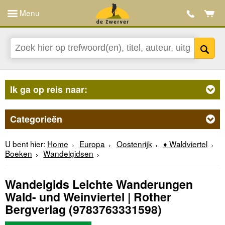
Menu
Ik ga op reis naar:
Categorieën
U bent hier:
Home
Europa
Oostenrijk
♦ Waldviertel
Boeken
Wandelgidsen
Wandelgids Leichte Wanderungen
Wald- und Weinviertel | Rother
Bergverlag
(9783763331598)