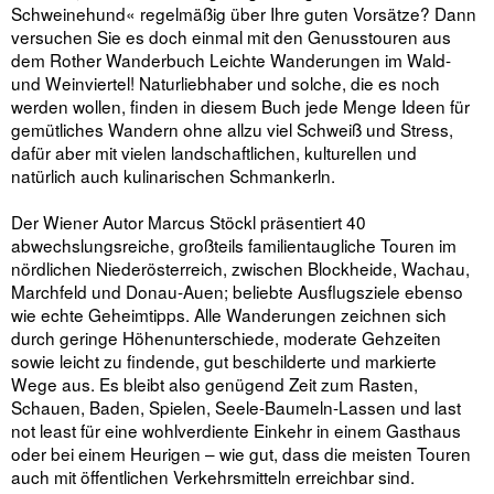
Schweinehund« regelmäßig über Ihre guten Vorsätze? Dann
versuchen Sie es doch einmal mit den Genusstouren aus
dem Rother Wanderbuch Leichte Wanderungen im Wald-
und Weinviertel! Naturliebhaber und solche, die es noch
werden wollen, finden in diesem Buch jede Menge Ideen für
gemütliches Wandern ohne allzu viel Schweiß und Stress,
dafür aber mit vielen landschaftlichen, kulturellen und
natürlich auch kulinarischen Schmankerln.
Der Wiener Autor Marcus Stöckl präsentiert 40
abwechslungsreiche, großteils familientaugliche Touren im
nördlichen Niederösterreich, zwischen Blockheide, Wachau,
Marchfeld und Donau-Auen; beliebte Ausflugsziele ebenso
wie echte Geheimtipps. Alle Wanderungen zeichnen sich
durch geringe Höhenunterschiede, moderate Gehzeiten
sowie leicht zu findende, gut beschilderte und markierte
Wege aus. Es bleibt also genügend Zeit zum Rasten,
Schauen, Baden, Spielen, Seele-Baumeln-Lassen und last
not least für eine wohlverdiente Einkehr in einem Gasthaus
oder bei einem Heurigen – wie gut, dass die meisten Touren
auch mit öffentlichen Verkehrsmitteln erreichbar sind.