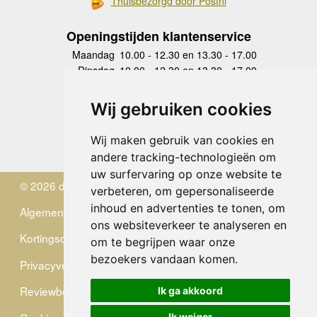
Thuisbezorgd door Postnl
Openingstijden klantenservice
Maandag
10.00 - 12.30 en 13.30 - 17.00
Dinsdag
10.00 - 12.30 en 13.30 - 17.00
Woensdag
10.00 - 12.30 en 13.30 - 17.00
Donderdag
10.00 - 12.30 en 13.30 - 17.00
Wij gebruiken cookies
Vrijdag
10.00 - 12.30 en 13.30 - 17.00
Zaterdag
gesloten
Wij maken gebruik van cookies en
Zondag
gesloten
andere tracking-technologieën om
uw surfervaring op onze website te
© 2026 de Zwerver
verbeteren, om gepersonaliseerde
inhoud en advertenties te tonen, om
Algemene Voorwaarden
ons websiteverkeer te analyseren en
Kortingscode
om te begrijpen waar onze
bezoekers vandaan komen.
Privacyverklaring
Reviewbeleid
Ik ga akkoord
Ik weiger