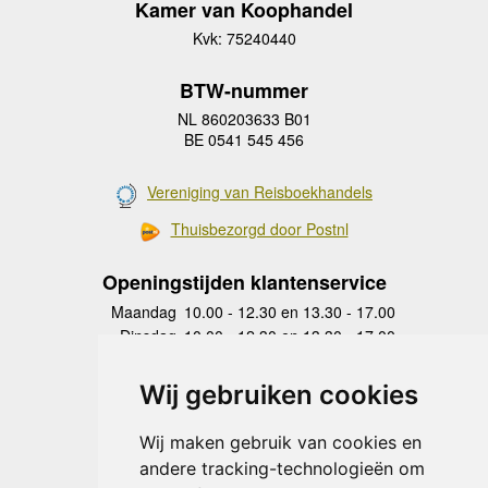
Kamer van Koophandel
Kvk: 75240440
BTW-nummer
NL 860203633 B01
BE 0541 545 456
Vereniging van Reisboekhandels
Thuisbezorgd door Postnl
Openingstijden klantenservice
Maandag
10.00 - 12.30 en 13.30 - 17.00
Dinsdag
10.00 - 12.30 en 13.30 - 17.00
Woensdag
10.00 - 12.30 en 13.30 - 17.00
Donderdag
10.00 - 12.30 en 13.30 - 17.00
Wij gebruiken cookies
Vrijdag
10.00 - 12.30 en 13.30 - 17.00
Zaterdag
gesloten
Wij maken gebruik van cookies en
Zondag
gesloten
andere tracking-technologieën om