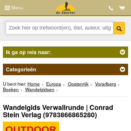
Menu
Ik ga op reis naar:
Categorieën
U bent hier:
Home
Europa
Oostenrijk
Vorarlberg
Boeken
Wandelgidsen
Wandelgids Verwallrunde | Conrad
Stein Verlag
(9783866865280)