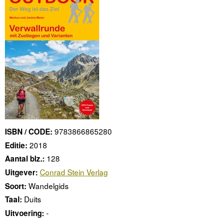
9783866865280
ISBN / CODE:
2018
Editie:
128
Aantal blz.:
Conrad Stein Verlag
Uitgever:
Wandelgids
Soort:
Duits
Taal:
-
Uitvoering: